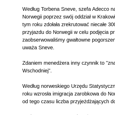
Według Torbena Sneve, szefa Adecco na 
Norwegii poprzez swój oddział w Krakowi
tym roku zdołała zrekrutować niecałe 30
przyjazdu do Norwegii w celu podjęcia p
zaobserwowaliśmy gwałtowne pogorszenie
uważa Sneve.
Zdaniem menedżera inny czynnik to "zna
Wschodniej".
Według norweskiego Urzędu Statystycz
roku wzrosła imigracja zarobkowa do Nor
od tego czasu liczba przyjeżdżających d