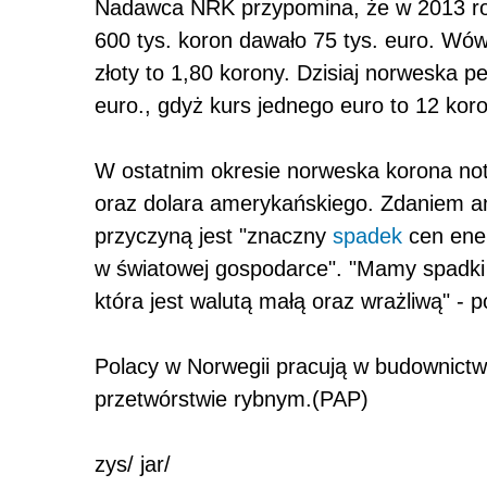
Nadawca NRK przypomina, że w 2013 r
600 tys. koron dawało 75 tys. euro. Wów
złoty to 1,80 korony. Dzisiaj norweska pe
euro., gdyż kurs jednego euro to 12 koro
W ostatnim okresie norweska korona not
oraz dolara amerykańskiego. Zdaniem a
przyczyną jest "znaczny
spadek
cen ener
w światowej gospodarce". "Mamy spadki 
która jest walutą małą oraz wrażliwą" - p
Polacy w Norwegii pracują w budownictw
przetwórstwie rybnym.(PAP)
zys/ jar/