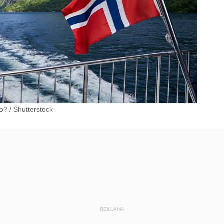
go?
/
Shutterstock