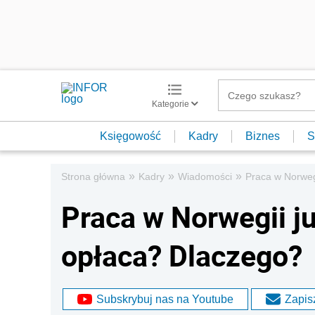
Kategorie
Księgowość
Kadry
Biznes
S
»
»
»
Strona główna
Kadry
Wiadomości
Praca w Norweg
Praca w Norwegii j
opłaca? Dlaczego?
Subskrybuj nas na Youtube
Zapisz