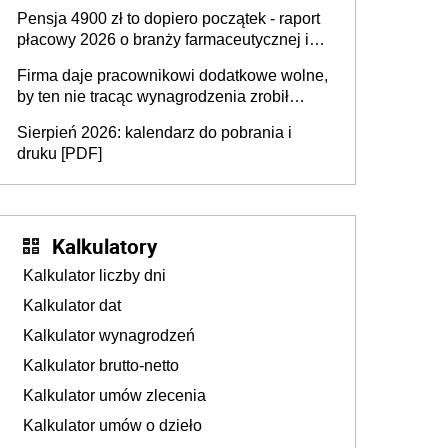
przedawnieniu i niepodleganiu
Pensja 4900 zł to dopiero początek - raport
ubezpieczeniom społecznym
płacowy 2026 o branży farmaceutycznej i
chemicznej
Firma daje pracownikowi dodatkowe wolne,
by ten nie tracąc wynagrodzenia zrobił
dodatkowe badania. Ten benefit się
Sierpień 2026: kalendarz do pobrania i
sprawdza
druku [PDF]
Kalkulatory
Kalkulator liczby dni
Kalkulator dat
Kalkulator wynagrodzeń
Kalkulator brutto-netto
Kalkulator umów zlecenia
Kalkulator umów o dzieło