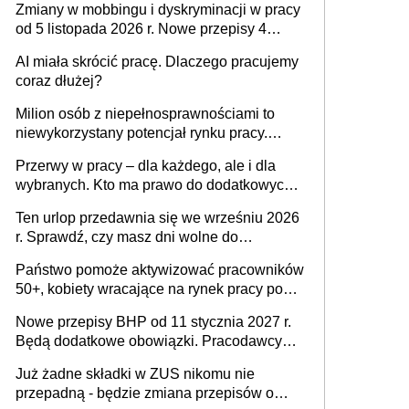
Zmiany w mobbingu i dyskryminacji w pracy
od 5 listopada 2026 r. Nowe przepisy 4
sierpnia zostały ogłoszone w Dzienniku
AI miała skrócić pracę. Dlaczego pracujemy
Ustaw
coraz dłużej?
Milion osób z niepełnosprawnościami to
niewykorzystany potencjał rynku pracy.
Problemem nie jest brak kandydatów,
Przerwy w pracy – dla każdego, ale i dla
dofinansowań czy refundacji, ale bariery po
wybranych. Kto ma prawo do dodatkowych
stronie systemu i świadomości
15 minut?
pracodawców [WYWIAD]
Ten urlop przedawnia się we wrześniu 2026
r. Sprawdź, czy masz dni wolne do
wykorzystania
Państwo pomoże aktywizować pracowników
50+, kobiety wracające na rynek pracy po
urodzeniu dzieci, osoby przewlekle chore i
Nowe przepisy BHP od 11 stycznia 2027 r.
osoby neuroatypowe. Powstanie Fundusz
Będą dodatkowe obowiązki. Pracodawcy
na rzecz Inkluzywności w Zatrudnianiu?
dostają czas na przygotowanie się do zmian
Już żadne składki w ZUS nikomu nie
przepadną - będzie zmiana przepisów o