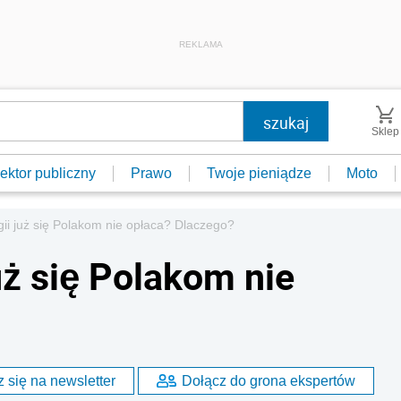
REKLAMA
Sklep
ektor publiczny
Prawo
Twoje pieniądze
Moto
ii już się Polakom nie opłaca? Dlaczego?
uż się Polakom nie
 się na newsletter
Dołącz do grona ekspertów