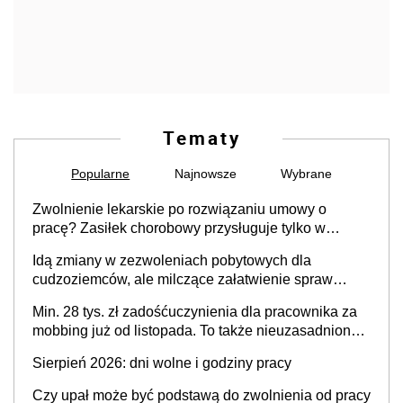
Tematy
Popularne
Najnowsze
Wybrane
Zwolnienie lekarskie po rozwiązaniu umowy o
pracę? Zasiłek chorobowy przysługuje tylko w
przypadku zachorowania w ciągu 14 dni od ustania
Idą zmiany w zezwoleniach pobytowych dla
stosunku pracy
cudzoziemców, ale milczące załatwienie spraw
przewidziano tylko dla wybranych
Min. 28 tys. zł zadośćuczynienia dla pracownika za
mobbing już od listopada. To także nieuzasadniona
krytyka i izolowanie z zespołu
Sierpień 2026: dni wolne i godziny pracy
Czy upał może być podstawą do zwolnienia od pracy