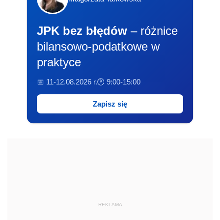
JPK bez błędów
– różnice
bilansowo-podatkowe w
praktyce
📅 11-12.08.2026 r.
🕐 9:00-15:00
Zapisz się
REKLAMA