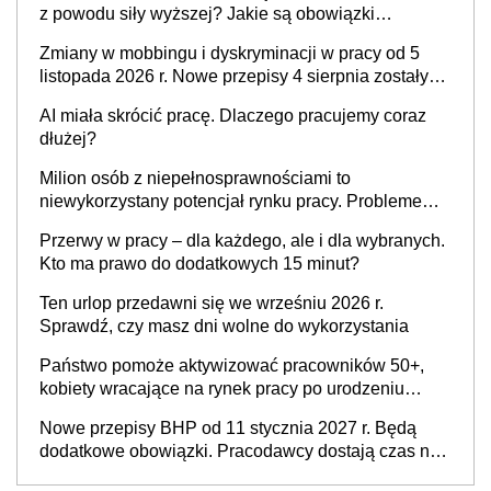
z powodu siły wyższej? Jakie są obowiązki
pracodawcy
Zmiany w mobbingu i dyskryminacji w pracy od 5
listopada 2026 r. Nowe przepisy 4 sierpnia zostały
ogłoszone w Dzienniku Ustaw
AI miała skrócić pracę. Dlaczego pracujemy coraz
dłużej?
Milion osób z niepełnosprawnościami to
niewykorzystany potencjał rynku pracy. Problemem
nie jest brak kandydatów, dofinansowań czy
Przerwy w pracy – dla każdego, ale i dla wybranych.
refundacji, ale bariery po stronie systemu i
Kto ma prawo do dodatkowych 15 minut?
świadomości pracodawców [WYWIAD]
Ten urlop przedawni się we wrześniu 2026 r.
Sprawdź, czy masz dni wolne do wykorzystania
Państwo pomoże aktywizować pracowników 50+,
kobiety wracające na rynek pracy po urodzeniu
dzieci, osoby przewlekle chore i osoby
Nowe przepisy BHP od 11 stycznia 2027 r. Będą
neuroatypowe. Powstanie Fundusz na rzecz
dodatkowe obowiązki. Pracodawcy dostają czas na
Inkluzywności w Zatrudnianiu?
przygotowanie się do zmian