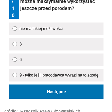
/
można maksymalnie wykorzystać
1
jeszcze przed porodem?
0
nie ma takiej możliwości
3
6
9 - tylko jeśli pracodawca wyrazi na to zgodę
Następne
Źródło:
Rzecznik Praw Obywatelskich