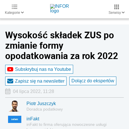
Kategorie
Serwisy
Wysokość składek ZUS po
zmianie formy
opodatkowania za rok 2022
Subskrybuj nas na Youtube
Dołącz do ekspertów
Zapisz się na newsletter
04 lipca 2022, 11:28
Piotr Juszczyk
Doradca podatkowy
inFakt
inFakt to firma oferująca nowoczesne usługi