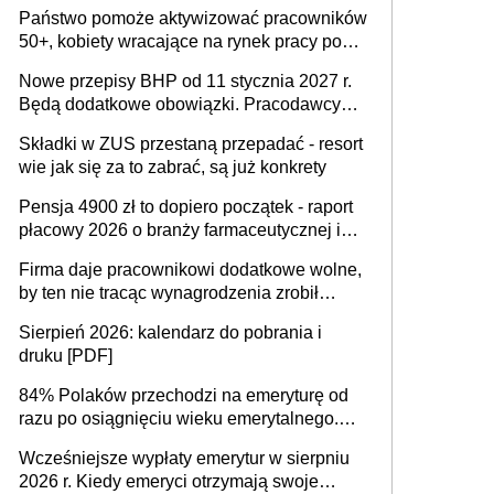
wykorzystania
Państwo pomoże aktywizować pracowników
50+, kobiety wracające na rynek pracy po
urodzeniu dzieci, osoby przewlekle chore i
Nowe przepisy BHP od 11 stycznia 2027 r.
osoby neuroatypowe. Powstanie Fundusz
Będą dodatkowe obowiązki. Pracodawcy
na rzecz Inkluzywności w Zatrudnianiu?
dostają czas na przygotowanie się do zmian
Składki w ZUS przestaną przepadać - resort
wie jak się za to zabrać, są już konkrety
Pensja 4900 zł to dopiero początek - raport
płacowy 2026 o branży farmaceutycznej i
chemicznej
Firma daje pracownikowi dodatkowe wolne,
by ten nie tracąc wynagrodzenia zrobił
dodatkowe badania. Ten benefit się
Sierpień 2026: kalendarz do pobrania i
sprawdza
druku [PDF]
84% Polaków przechodzi na emeryturę od
razu po osiągnięciu wieku emerytalnego.
Natomiast pokolenie X musi pracować
Wcześniejsze wypłaty emerytur w sierpniu
dłużej, ale czy jest w stanie? Pracownicy
2026 r. Kiedy emeryci otrzymają swoje
45+ to siła napędowa gospodarki