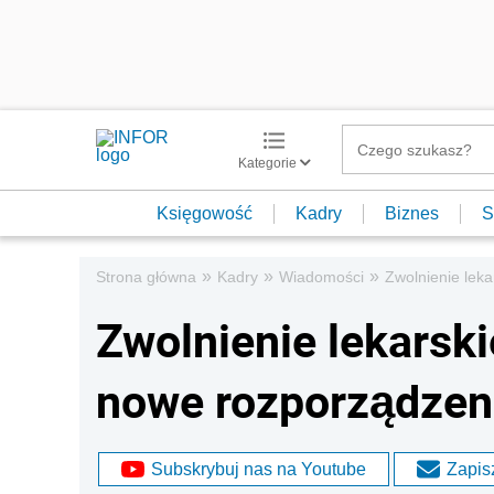
Kategorie
Księgowość
Kadry
Biznes
S
»
»
»
Strona główna
Kadry
Wiadomości
Zwolnienie leka
Zwolnienie lekarski
nowe rozporządzen
Subskrybuj nas na Youtube
Zapisz