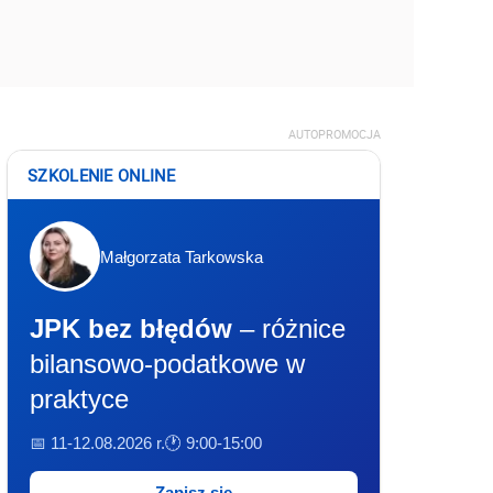
AUTOPROMOCJA
SZKOLENIE ONLINE
Małgorzata Tarkowska
JPK bez błędów
– różnice
bilansowo-podatkowe w
praktyce
📅 11-12.08.2026 r.
🕐 9:00-15:00
Zapisz się