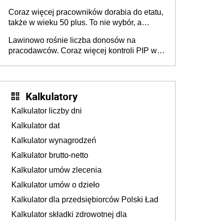
świadczenia?
Coraz więcej pracowników dorabia do etatu,
także w wieku 50 plus. To nie wybór, a
konieczność. Powodem są rosnące koszty
Lawinowo rośnie liczba donosów na
życia
pracodawców. Coraz więcej kontroli PIP w
efekcie zgłoszeń mobbingu
Kalkulatory
Kalkulator liczby dni
Kalkulator dat
Kalkulator wynagrodzeń
Kalkulator brutto-netto
Kalkulator umów zlecenia
Kalkulator umów o dzieło
Kalkulator dla przedsiębiorców Polski Ład
Kalkulator składki zdrowotnej dla