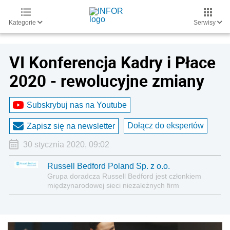
Kategorie
Serwisy
VI Konferencja Kadry i Płace
2020 - rewolucyjne zmiany
Subskrybuj nas na Youtube
Dołącz do ekspertów
Zapisz się na newsletter
30 stycznia 2020, 09:02
Russell Bedford Poland Sp. z o.o.
Grupa doradcza Russell Bedford jest członkiem
międzynarodowej sieci niezależnych firm
doradczych Russell Bedford International,
zrzeszających prawników, audytorów, doradców
podatkowych, księgowych, finansistów oraz
doradców biznesowych. Russell Bedford doradza