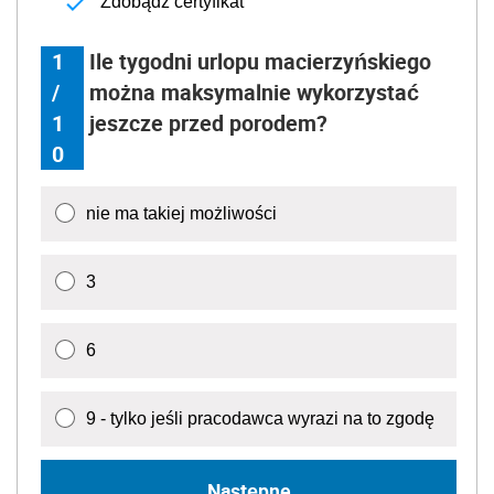
Zdobądź certyfikat
1
Ile tygodni urlopu macierzyńskiego
/
można maksymalnie wykorzystać
1
jeszcze przed porodem?
0
nie ma takiej możliwości
3
6
9 - tylko jeśli pracodawca wyrazi na to zgodę
Następne