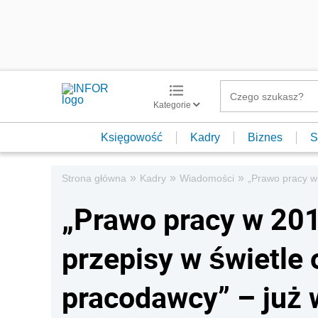
Kategorie
Księgowość
Kadry
Biznes
S
»
»
»
Strona główna
Kadry
Wiadomości
„Prawo pracy w 
„Prawo pracy w 201
przepisy w świetle
pracodawcy” – już 