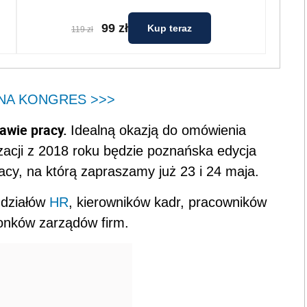
99 zł
Kup teraz
119 zł
 NA KONGRES >>>
rawie pracy.
Idealną okazją do omówienia
acji z 2018 roku będzie poznańska edycja
cy, na którą zapraszamy już 23 i 24 maja.
 działów
HR
, kierowników kadr, pracowników
łonków zarządów firm.