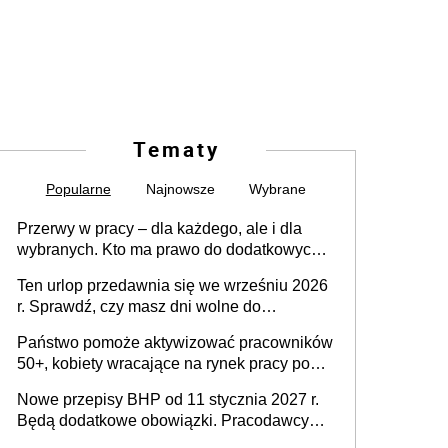
Tematy
Popularne
Najnowsze
Wybrane
Przerwy w pracy – dla każdego, ale i dla
wybranych. Kto ma prawo do dodatkowych
15 minut?
Ten urlop przedawnia się we wrześniu 2026
r. Sprawdź, czy masz dni wolne do
wykorzystania
Państwo pomoże aktywizować pracowników
50+, kobiety wracające na rynek pracy po
urodzeniu dzieci, osoby przewlekle chore i
Nowe przepisy BHP od 11 stycznia 2027 r.
osoby neuroatypowe. Powstanie Fundusz
Będą dodatkowe obowiązki. Pracodawcy
na rzecz Inkluzywności w Zatrudnianiu?
dostają czas na przygotowanie się do zmian