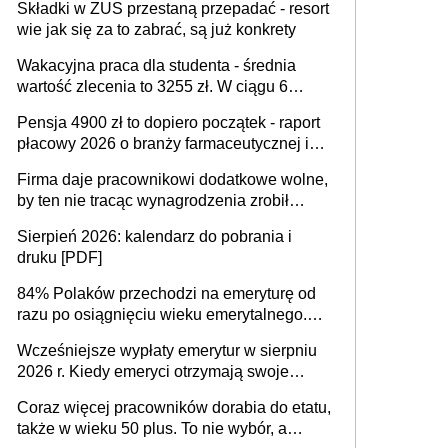
Składki w ZUS przestaną przepadać - resort
wie jak się za to zabrać, są już konkrety
Wakacyjna praca dla studenta - średnia
wartość zlecenia to 3255 zł. W ciągu 6
miesięcy aktywny freelancer-student zarabia
Pensja 4900 zł to dopiero początek - raport
ponad 10,7 tys. zł
płacowy 2026 o branży farmaceutycznej i
chemicznej
Firma daje pracownikowi dodatkowe wolne,
by ten nie tracąc wynagrodzenia zrobił
dodatkowe badania. Ten benefit się
Sierpień 2026: kalendarz do pobrania i
sprawdza
druku [PDF]
84% Polaków przechodzi na emeryturę od
razu po osiągnięciu wieku emerytalnego.
Natomiast pokolenie X musi pracować
Wcześniejsze wypłaty emerytur w sierpniu
dłużej, ale czy jest w stanie? Pracownicy
2026 r. Kiedy emeryci otrzymają swoje
45+ to siła napędowa gospodarki
świadczenia?
Coraz więcej pracowników dorabia do etatu,
także w wieku 50 plus. To nie wybór, a