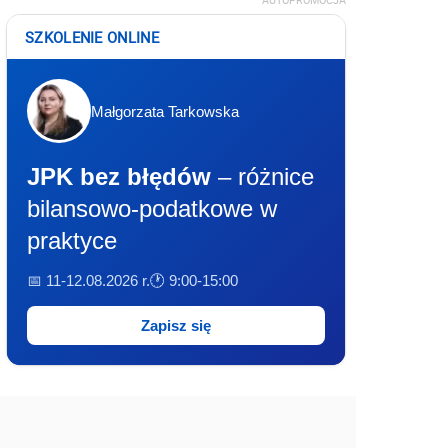
AUTOPROMOCJA
SZKOLENIE ONLINE
Małgorzata Tarkowska
JPK bez błędów
– różnice
bilansowo-podatkowe w
praktyce
📅 11-12.08.2026 r.
🕐 9:00-15:00
Zapisz się