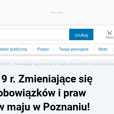
REKLAMA
Sklep
ektor publiczny
Prawo
Twoje pieniądze
Moto
2019 r. Zmieniające się przepisy w świetle obowiązków i praw pracod
9 r. Zmieniające się
 obowiązków i praw
w maju w Poznaniu!