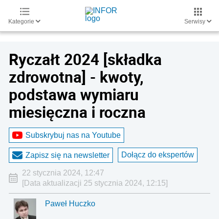
Kategorie
Serwisy
Ryczałt 2024 [składka
zdrowotna] - kwoty,
podstawa wymiaru
miesięczna i roczna
Subskrybuj nas na Youtube
Dołącz do ekspertów
Zapisz się na newsletter
22 stycznia 2024, 12:47
[Data aktualizacji 25 stycznia 2024, 12:15]
Paweł Huczko