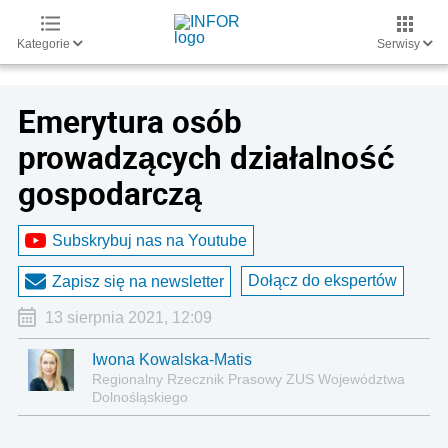
Kategorie
Serwisy
Emerytura osób
prowadzących działalność
gospodarczą
Subskrybuj nas na Youtube
Dołącz do ekspertów
Zapisz się na newsletter
13 sierpnia 2021, 12:09
Iwona Kowalska-Matis
Regionalny Rzecznik Prasowy ZUS Województwa
Dolnośląskiego