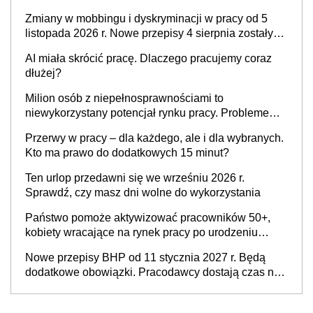
pracodawcy
Zmiany w mobbingu i dyskryminacji w pracy od 5
listopada 2026 r. Nowe przepisy 4 sierpnia zostały
ogłoszone w Dzienniku Ustaw
AI miała skrócić pracę. Dlaczego pracujemy coraz
dłużej?
Milion osób z niepełnosprawnościami to
niewykorzystany potencjał rynku pracy. Problemem
nie jest brak kandydatów, dofinansowań czy
Przerwy w pracy – dla każdego, ale i dla wybranych.
refundacji, ale bariery po stronie systemu i
Kto ma prawo do dodatkowych 15 minut?
świadomości pracodawców [WYWIAD]
Ten urlop przedawni się we wrześniu 2026 r.
Sprawdź, czy masz dni wolne do wykorzystania
Państwo pomoże aktywizować pracowników 50+,
kobiety wracające na rynek pracy po urodzeniu
dzieci, osoby przewlekle chore i osoby
Nowe przepisy BHP od 11 stycznia 2027 r. Będą
neuroatypowe. Powstanie Fundusz na rzecz
dodatkowe obowiązki. Pracodawcy dostają czas na
Inkluzywności w Zatrudnianiu?
przygotowanie się do zmian