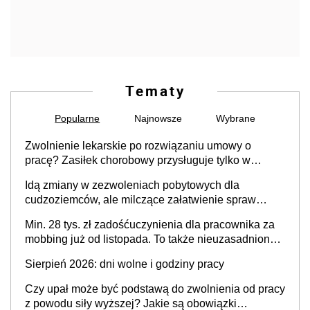
Tematy
Popularne
Najnowsze
Wybrane
Zwolnienie lekarskie po rozwiązaniu umowy o
pracę? Zasiłek chorobowy przysługuje tylko w
przypadku zachorowania w ciągu 14 dni od ustania
Idą zmiany w zezwoleniach pobytowych dla
stosunku pracy
cudzoziemców, ale milczące załatwienie spraw
przewidziano tylko dla wybranych
Min. 28 tys. zł zadośćuczynienia dla pracownika za
mobbing już od listopada. To także nieuzasadniona
krytyka i izolowanie z zespołu
Sierpień 2026: dni wolne i godziny pracy
Czy upał może być podstawą do zwolnienia od pracy
z powodu siły wyższej? Jakie są obowiązki