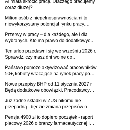
AI miała skrócić pracę. Dlaczego pracujemy
Ustaw
coraz dłużej?
Milion osób z niepełnosprawnościami to
niewykorzystany potencjał rynku pracy.
Problemem nie jest brak kandydatów,
Przerwy w pracy – dla każdego, ale i dla
dofinansowań czy refundacji, ale bariery po
wybranych. Kto ma prawo do dodatkowych
stronie systemu i świadomości
15 minut?
pracodawców [WYWIAD]
Ten urlop przedawni się we wrześniu 2026 r.
Sprawdź, czy masz dni wolne do
wykorzystania
Państwo pomoże aktywizować pracowników
50+, kobiety wracające na rynek pracy po
urodzeniu dzieci, osoby przewlekle chore i
Nowe przepisy BHP od 11 stycznia 2027 r.
osoby neuroatypowe. Powstanie Fundusz
Będą dodatkowe obowiązki. Pracodawcy
na rzecz Inkluzywności w Zatrudnianiu?
dostają czas na przygotowanie się do zmian
Już żadne składki w ZUS nikomu nie
przepadną - będzie zmiana przepisów o
przedawnieniu i niepodleganiu
Pensja 4900 zł to dopiero początek - raport
ubezpieczeniom społecznym
płacowy 2026 o branży farmaceutycznej i
chemicznej