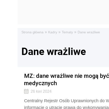
»
»
»
Strona główna
Kadry
Tematy
Dane wrażliwe
Dane wrażliwe
MZ: dane wrażliwe nie mogą być
medycznych
26 kwi 2024
Centralny Rejestr Osób Uprawnionych do
informacje o utracie prawa do wykonywan