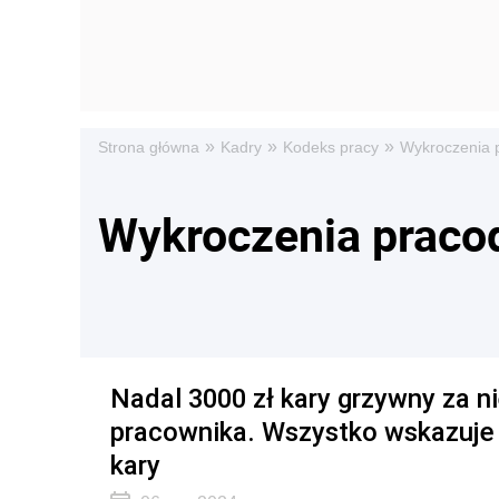
»
»
»
Strona główna
Kadry
Kodeks pracy
Wykroczenia 
Wykroczenia prac
Nadal 3000 zł kary grzywny za n
pracownika. Wszystko wskazuje n
kary