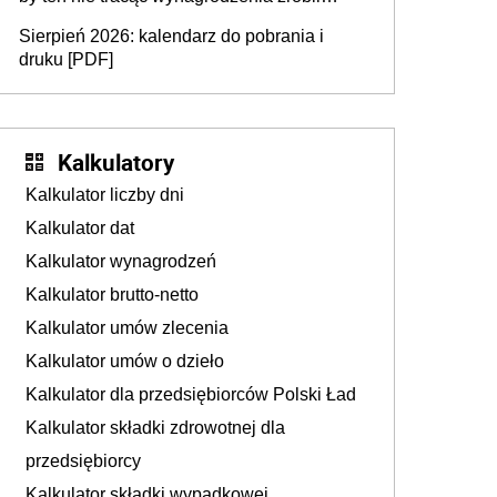
dodatkowe badania. Ten benefit się
Sierpień 2026: kalendarz do pobrania i
sprawdza
druku [PDF]
Kalkulatory
Kalkulator liczby dni
Kalkulator dat
Kalkulator wynagrodzeń
Kalkulator brutto-netto
Kalkulator umów zlecenia
Kalkulator umów o dzieło
Kalkulator dla przedsiębiorców Polski Ład
Kalkulator składki zdrowotnej dla
przedsiębiorcy
Kalkulator składki wypadkowej