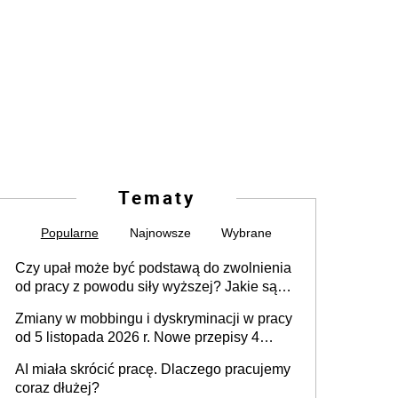
Tematy
Popularne
Najnowsze
Wybrane
Czy upał może być podstawą do zwolnienia
od pracy z powodu siły wyższej? Jakie są
obowiązki pracodawcy
Zmiany w mobbingu i dyskryminacji w pracy
od 5 listopada 2026 r. Nowe przepisy 4
sierpnia zostały ogłoszone w Dzienniku
AI miała skrócić pracę. Dlaczego pracujemy
Ustaw
coraz dłużej?