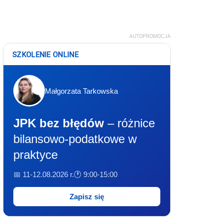
AUTOPROMOCJA
SZKOLENIE ONLINE
Małgorzata Tarkowska
JPK bez błędów
– różnice
bilansowo-podatkowe w
praktyce
📅 11-12.08.2026 r.
🕐 9:00-15:00
Zapisz się