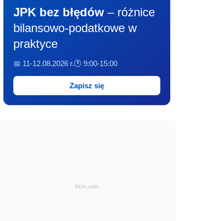
JPK bez błędów
– różnice
bilansowo-podatkowe w
praktyce
📅 11-12.08.2026 r.
🕐 9:00-15:00
Zapisz się
REKLAMA