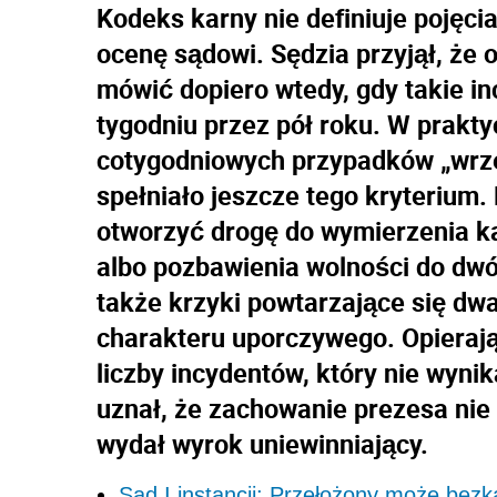
Kodeks karny nie definiuje pojęci
ocenę sądowi. Sędzia przyjął, ż
mówić dopiero wtedy, gdy takie in
tygodniu przez pół roku. W prakty
cotygodniowych przypadków „wrzes
spełniało jeszcze tego kryterium.
otworzyć drogę do wymierzenia ka
albo pozbawienia wolności do dwóc
także krzyki powtarzające się dwa
charakteru uporczywego. Opierają
liczby incydentów, który nie wyni
uznał, że zachowanie prezesa nie
wydał wyrok uniewinniający.
Sąd I instancji: Przełożony może bez