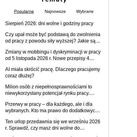
Popularne
Najnowsze
Wybrane
Sierpień 2026: dni wolne i godziny pracy
Czy upał może być podstawą do zwolnienia
od pracy z powodu siły wyższej? Jakie są
obowiązki pracodawcy
Zmiany w mobbingu i dyskryminacji w pracy
od 5 listopada 2026 r. Nowe przepisy 4
sierpnia zostały ogłoszone w Dzienniku
AI miała skrócić pracę. Dlaczego pracujemy
Ustaw
coraz dłużej?
Milion osób z niepełnosprawnościami to
niewykorzystany potencjał rynku pracy.
Problemem nie jest brak kandydatów,
Przerwy w pracy – dla każdego, ale i dla
dofinansowań czy refundacji, ale bariery po
wybranych. Kto ma prawo do dodatkowych
stronie systemu i świadomości
15 minut?
pracodawców [WYWIAD]
Ten urlop przedawnia się we wrześniu 2026
r. Sprawdź, czy masz dni wolne do
wykorzystania