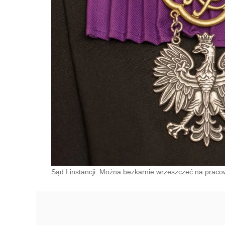
Sąd I instancji: Można bezkarnie wrzeszczeć na pracow