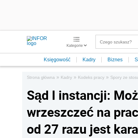
Kategorie
Księgowość
Kadry
Biznes
S
»
»
»
Strona główna
Kadry
Kodeks pracy
Spory ze stos
Sąd I instancji: Mo
wrzeszczeć na prac
od 27 razu jest kar