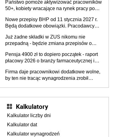
Państwo pomoże aktywizować pracowników
50+, kobiety wracające na rynek pracy po
urodzeniu dzieci, osoby przewlekle chore i
Nowe przepisy BHP od 11 stycznia 2027 r.
osoby neuroatypowe. Powstanie Fundusz
Będą dodatkowe obowiązki. Pracodawcy
na rzecz Inkluzywności w Zatrudnianiu?
dostają czas na przygotowanie się do zmian
Już żadne składki w ZUS nikomu nie
przepadną - będzie zmiana przepisów o
przedawnieniu i niepodleganiu
Pensja 4900 zł to dopiero początek - raport
ubezpieczeniom społecznym
płacowy 2026 o branży farmaceutycznej i
chemicznej
Firma daje pracownikowi dodatkowe wolne,
by ten nie tracąc wynagrodzenia zrobił
dodatkowe badania. Ten benefit się
sprawdza
Kalkulatory
Kalkulator liczby dni
Kalkulator dat
Kalkulator wynagrodzeń