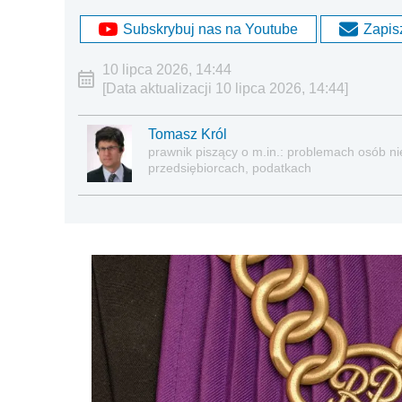
Subskrybuj nas na Youtube
Zapisz
10 lipca 2026, 14:44
[Data aktualizacji 10 lipca 2026, 14:44]
Tomasz Król
prawnik piszący o m.in.: problemach osób nie
przedsiębiorcach, podatkach