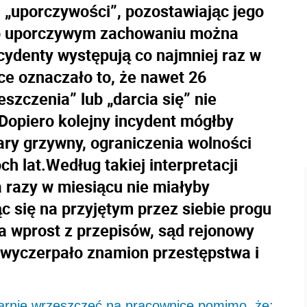
a „uporczywości”, pozostawiając jego
e o uporczywym zachowaniu można
cydenty występują co najmniej raz w
ce oznaczało to, że nawet 26
zczenia” lub „darcia się” nie
 Dopiero kolejny incydent mógłby
ry grzywny, ograniczenia wolności
h lat.Według takiej interpretacji
 razy w miesiącu nie miałyby
c się na przyjętym przez siebie progu
ka wprost z przepisów, sąd rejonowy
 wyczerpało znamion przestępstwa i
karnie wrzeszczeć na pracownicę pomimo, że: