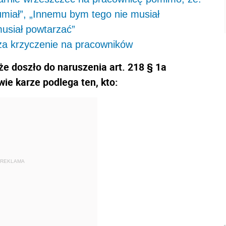
umiał”, „Innemu bym tego nie musiał
usiał powtarzać”
za krzyczenie na pracowników
, że doszło do naruszenia art. 218 § 1a
ie karze podlega ten, kto:
REKLAMA