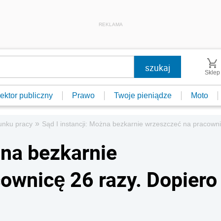
REKLAMA
Sklep
ektor publiczny
Prawo
Twoje pieniądze
Moto
»
unku pracy
Sąd I instancji: Można bezkarnie wrzeszczeć na pracowni
żna bezkarnie
ownicę 26 razy. Dopiero
a