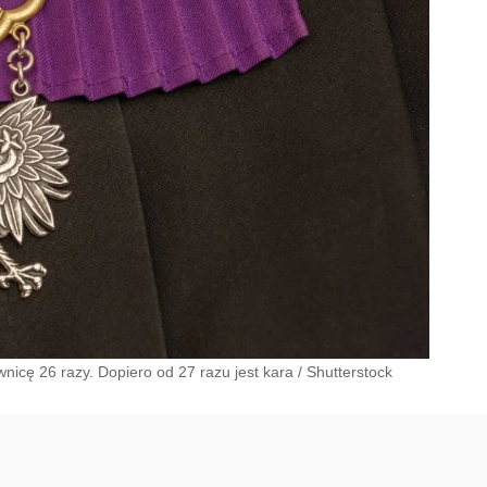
nicę 26 razy. Dopiero od 27 razu jest kara
/
Shutterstock