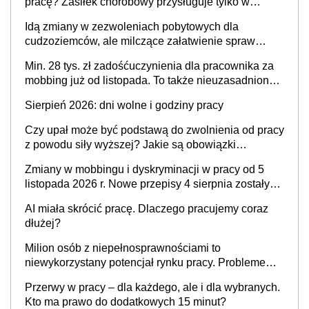
pracę? Zasiłek chorobowy przysługuje tylko w
przypadku zachorowania w ciągu 14 dni od ustania
Idą zmiany w zezwoleniach pobytowych dla
stosunku pracy
cudzoziemców, ale milczące załatwienie spraw
przewidziano tylko dla wybranych
Min. 28 tys. zł zadośćuczynienia dla pracownika za
mobbing już od listopada. To także nieuzasadniona
krytyka i izolowanie z zespołu
Sierpień 2026: dni wolne i godziny pracy
Czy upał może być podstawą do zwolnienia od pracy
z powodu siły wyższej? Jakie są obowiązki
pracodawcy
Zmiany w mobbingu i dyskryminacji w pracy od 5
listopada 2026 r. Nowe przepisy 4 sierpnia zostały
ogłoszone w Dzienniku Ustaw
AI miała skrócić pracę. Dlaczego pracujemy coraz
dłużej?
Milion osób z niepełnosprawnościami to
niewykorzystany potencjał rynku pracy. Problemem
nie jest brak kandydatów, dofinansowań czy
Przerwy w pracy – dla każdego, ale i dla wybranych.
refundacji, ale bariery po stronie systemu i
Kto ma prawo do dodatkowych 15 minut?
świadomości pracodawców [WYWIAD]