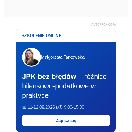
AUTOPROMOCJA
SZKOLENIE ONLINE
Małgorzata Tarkowska
JPK bez błędów
– różnice
bilansowo-podatkowe w
praktyce
📅 11-12.08.2026 r.
🕐 9:00-15:00
Zapisz się