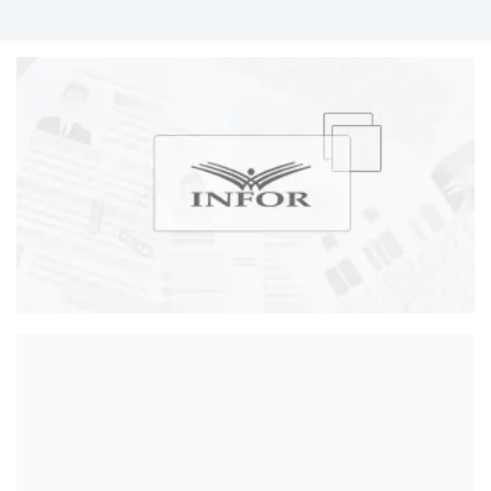
wynagrodzeń. Autorka licznych artykułów
poświęconych praktycznym aspektom stosowania
prawa pracy i ubezpieczeń społecznych. Autorka
licznych artykułów publikowanych w: Monitorze
Prawa Pracy i Ubezpieczeń, Dzienniku Gazeta
Prawna.