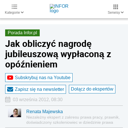
Kategorie
Serwisy
Porada Infor.pl
Jak obliczyć nagrodę
jubileuszową wypłaconą z
opóźnieniem
Subskrybuj nas na Youtube
Dołącz do ekspertów
Zapisz się na newsletter
03 września 2012, 08:30
Renata Majewska
Niezależny ekspert z zakresu prawa pracy, prawnik,
doświadczony szkoleniowiec w dziedzinie prawa
pracy, w tym w praktycznym rozliczaniu