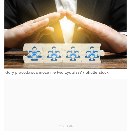
Który pracodawca może nie tworzyć zfśś?
/
Shutterstock