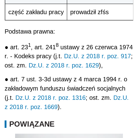
część zakładu pracy
prowadził zfśs
Podstawa prawna:
1
8
● art. 23
, art. 241
ustawy z 26 czerwca 1974
r. - Kodeks pracy (j.t.
Dz.U. z 2018 r. poz. 917
;
ost. zm.
Dz.U. z 2018 r. poz. 1629
),
● art. 7 ust. 3-3d ustawy z 4 marca 1994 r. o
zakładowym funduszu świadczeń socjalnych
(j.t.
Dz.U. z 2018 r. poz. 1316
; ost. zm.
Dz.U.
z 2018 r. poz. 1669
).
POWIĄZANE