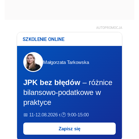
AUTOPROMOCJA
SZKOLENIE ONLINE
Małgorzata Tarkowska
JPK bez błędów
– różnice
bilansowo-podatkowe w
praktyce
📅 11-12.08.2026 r.
🕐 9:00-15:00
Zapisz się