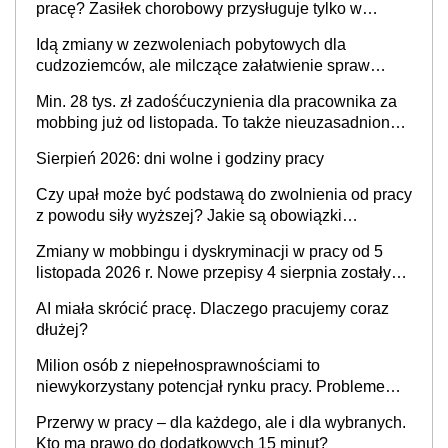
pracę? Zasiłek chorobowy przysługuje tylko w
przypadku zachorowania w ciągu 14 dni od ustania
Idą zmiany w zezwoleniach pobytowych dla
stosunku pracy
cudzoziemców, ale milczące załatwienie spraw
przewidziano tylko dla wybranych
Min. 28 tys. zł zadośćuczynienia dla pracownika za
mobbing już od listopada. To także nieuzasadniona
krytyka i izolowanie z zespołu
Sierpień 2026: dni wolne i godziny pracy
Czy upał może być podstawą do zwolnienia od pracy
z powodu siły wyższej? Jakie są obowiązki
pracodawcy
Zmiany w mobbingu i dyskryminacji w pracy od 5
listopada 2026 r. Nowe przepisy 4 sierpnia zostały
ogłoszone w Dzienniku Ustaw
AI miała skrócić pracę. Dlaczego pracujemy coraz
dłużej?
Milion osób z niepełnosprawnościami to
niewykorzystany potencjał rynku pracy. Problemem
nie jest brak kandydatów, dofinansowań czy
Przerwy w pracy – dla każdego, ale i dla wybranych.
refundacji, ale bariery po stronie systemu i
Kto ma prawo do dodatkowych 15 minut?