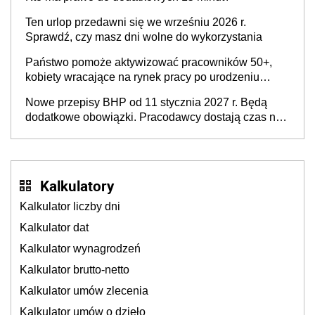
świadomości pracodawców [WYWIAD]
Ten urlop przedawni się we wrześniu 2026 r.
Sprawdź, czy masz dni wolne do wykorzystania
Państwo pomoże aktywizować pracowników 50+,
kobiety wracające na rynek pracy po urodzeniu
dzieci, osoby przewlekle chore i osoby
Nowe przepisy BHP od 11 stycznia 2027 r. Będą
neuroatypowe. Powstanie Fundusz na rzecz
dodatkowe obowiązki. Pracodawcy dostają czas na
Inkluzywności w Zatrudnianiu?
przygotowanie się do zmian
Kalkulatory
Kalkulator liczby dni
Kalkulator dat
Kalkulator wynagrodzeń
Kalkulator brutto-netto
Kalkulator umów zlecenia
Kalkulator umów o dzieło