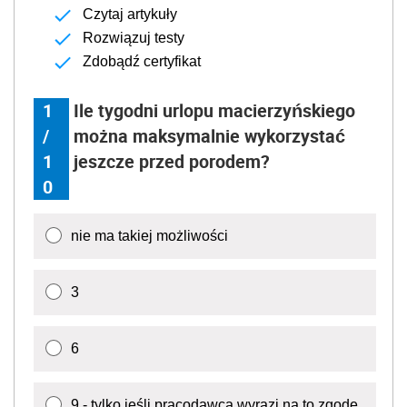
Czytaj artykuły
Rozwiązuj testy
Zdobądź certyfikat
1
Ile tygodni urlopu macierzyńskiego
/
można maksymalnie wykorzystać
1
jeszcze przed porodem?
0
nie ma takiej możliwości
3
6
9 - tylko jeśli pracodawca wyrazi na to zgodę