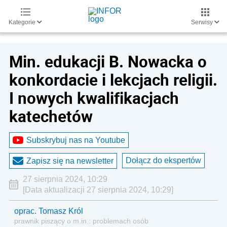
Kategorie
Serwisy
Min. edukacji B. Nowacka o
konkordacie i lekcjach religii.
I nowych kwalifikacjach
katechetów
Subskrybuj nas na Youtube
Dołącz do ekspertów
Zapisz się na newsletter
27 sierpnia 2024, 10:29
[Data aktualizacji 27 sierpnia 2024, 10:29]
oprac. Tomasz Król
prawnik piszący o m.in.: problemach osób