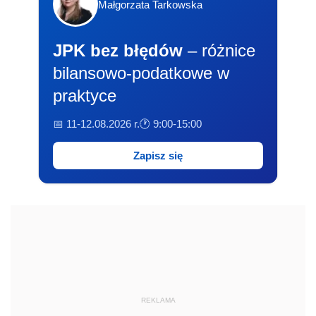
Małgorzata Tarkowska
JPK bez błędów
– różnice
bilansowo-podatkowe w
praktyce
📅 11-12.08.2026 r.
🕐 9:00-15:00
Zapisz się
REKLAMA