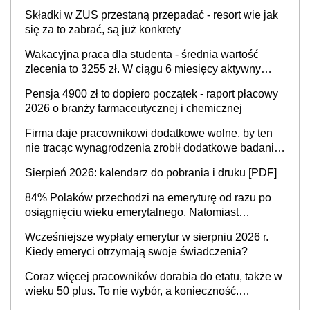
przygotowanie się do zmian
Składki w ZUS przestaną przepadać - resort wie jak
się za to zabrać, są już konkrety
Wakacyjna praca dla studenta - średnia wartość
zlecenia to 3255 zł. W ciągu 6 miesięcy aktywny
freelancer-student zarabia ponad 10,7 tys. zł
Pensja 4900 zł to dopiero początek - raport płacowy
2026 o branży farmaceutycznej i chemicznej
Firma daje pracownikowi dodatkowe wolne, by ten
nie tracąc wynagrodzenia zrobił dodatkowe badania.
Ten benefit się sprawdza
Sierpień 2026: kalendarz do pobrania i druku [PDF]
84% Polaków przechodzi na emeryturę od razu po
osiągnięciu wieku emerytalnego. Natomiast
pokolenie X musi pracować dłużej, ale czy jest w
Wcześniejsze wypłaty emerytur w sierpniu 2026 r.
stanie? Pracownicy 45+ to siła napędowa
Kiedy emeryci otrzymają swoje świadczenia?
gospodarki
Coraz więcej pracowników dorabia do etatu, także w
wieku 50 plus. To nie wybór, a konieczność.
Powodem są rosnące koszty życia