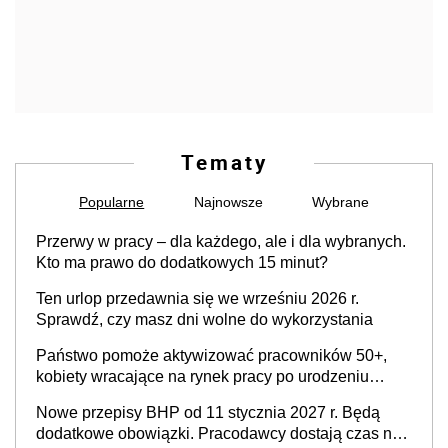
Tematy
Popularne
Najnowsze
Wybrane
Przerwy w pracy – dla każdego, ale i dla wybranych.
Kto ma prawo do dodatkowych 15 minut?
Ten urlop przedawnia się we wrześniu 2026 r.
Sprawdź, czy masz dni wolne do wykorzystania
Państwo pomoże aktywizować pracowników 50+,
kobiety wracające na rynek pracy po urodzeniu
dzieci, osoby przewlekle chore i osoby
Nowe przepisy BHP od 11 stycznia 2027 r. Będą
neuroatypowe. Powstanie Fundusz na rzecz
dodatkowe obowiązki. Pracodawcy dostają czas na
Inkluzywności w Zatrudnianiu?