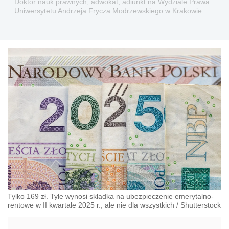
Doktor nauk prawnych, adwokat, adiunkt na Wydziale Prawa
Uniwersytetu Andrzeja Frycza Modrzewskiego w Krakowie
oraz Rzecznik Akademicki ds. równego traktowania i
przeciwdziałania dyskryminacji. Specjalizuje się w prawie
pracy, zabezpieczeniu społecznym oraz
administracyjnoprawnych aspektach związanych z pracą i
pomocą socjalną.
Tylko 169 zł. Tyle wynosi składka na ubezpieczenie emerytalno-
rentowe w II kwartale 2025 r., ale nie dla wszystkich
/
Shutterstock