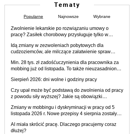
Tematy
Popularne
Najnowsze
Wybrane
Zwolnienie lekarskie po rozwiązaniu umowy o
pracę? Zasiłek chorobowy przysługuje tylko w
przypadku zachorowania w ciągu 14 dni od ustania
Idą zmiany w zezwoleniach pobytowych dla
stosunku pracy
cudzoziemców, ale milczące załatwienie spraw
przewidziano tylko dla wybranych
Min. 28 tys. zł zadośćuczynienia dla pracownika za
mobbing już od listopada. To także nieuzasadniona
krytyka i izolowanie z zespołu
Sierpień 2026: dni wolne i godziny pracy
Czy upał może być podstawą do zwolnienia od pracy
z powodu siły wyższej? Jakie są obowiązki
pracodawcy
Zmiany w mobbingu i dyskryminacji w pracy od 5
listopada 2026 r. Nowe przepisy 4 sierpnia zostały
ogłoszone w Dzienniku Ustaw
AI miała skrócić pracę. Dlaczego pracujemy coraz
dłużej?