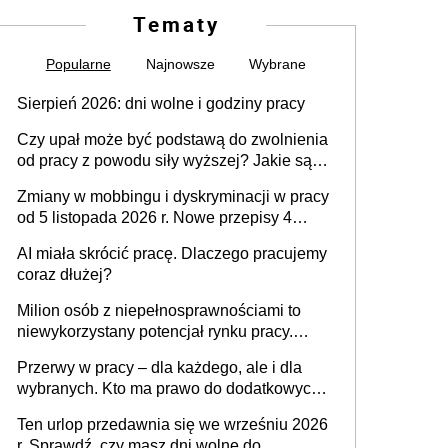
Tematy
Popularne
Najnowsze
Wybrane
Sierpień 2026: dni wolne i godziny pracy
Czy upał może być podstawą do zwolnienia
od pracy z powodu siły wyższej? Jakie są
obowiązki pracodawcy
Zmiany w mobbingu i dyskryminacji w pracy
od 5 listopada 2026 r. Nowe przepisy 4
sierpnia zostały ogłoszone w Dzienniku
AI miała skrócić pracę. Dlaczego pracujemy
Ustaw
coraz dłużej?
Milion osób z niepełnosprawnościami to
niewykorzystany potencjał rynku pracy.
Problemem nie jest brak kandydatów,
Przerwy w pracy – dla każdego, ale i dla
dofinansowań czy refundacji, ale bariery po
wybranych. Kto ma prawo do dodatkowych
stronie systemu i świadomości
15 minut?
pracodawców [WYWIAD]
Ten urlop przedawnia się we wrześniu 2026
r. Sprawdź, czy masz dni wolne do