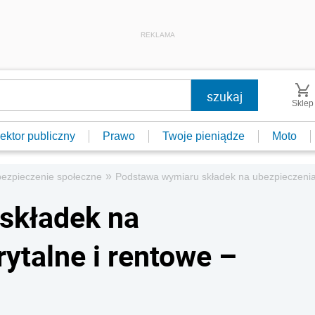
REKLAMA
Sklep
ektor publiczny
Prawo
Twoje pieniądze
Moto
»
bezpieczenie społeczne
Podstawa wymiaru składek na ubezpieczenia
składek na
ytalne i rentowe –