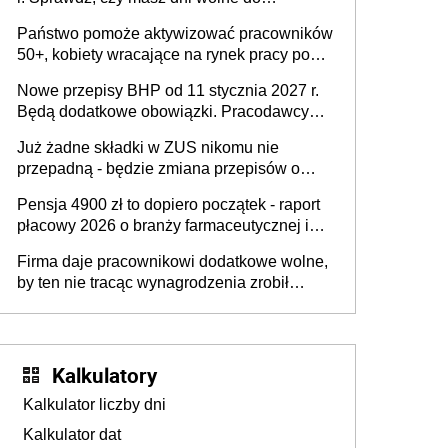
wykorzystania
Państwo pomoże aktywizować pracowników
50+, kobiety wracające na rynek pracy po
urodzeniu dzieci, osoby przewlekle chore i
Nowe przepisy BHP od 11 stycznia 2027 r.
osoby neuroatypowe. Powstanie Fundusz
Będą dodatkowe obowiązki. Pracodawcy
na rzecz Inkluzywności w Zatrudnianiu?
dostają czas na przygotowanie się do zmian
Już żadne składki w ZUS nikomu nie
przepadną - będzie zmiana przepisów o
przedawnieniu i niepodleganiu
Pensja 4900 zł to dopiero początek - raport
ubezpieczeniom społecznym
płacowy 2026 o branży farmaceutycznej i
chemicznej
Firma daje pracownikowi dodatkowe wolne,
by ten nie tracąc wynagrodzenia zrobił
dodatkowe badania. Ten benefit się
sprawdza
Kalkulatory
Kalkulator liczby dni
Kalkulator dat