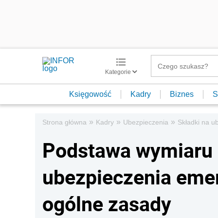
Kategorie
Księgowość
Kadry
Biznes
S
»
»
»
Strona główna
Kadry
Ubezpieczenia
Składki na u
Podstawa wymiaru 
ubezpieczenia emer
ogólne zasady