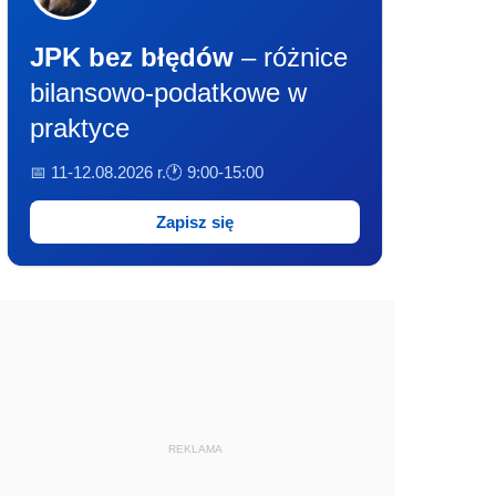
JPK bez błędów
– różnice
bilansowo-podatkowe w
praktyce
📅 11-12.08.2026 r.
🕐 9:00-15:00
Zapisz się
REKLAMA