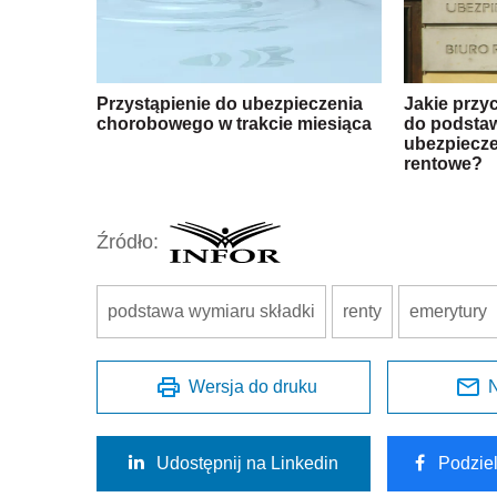
Przystąpienie do ubezpieczenia
Jakie przy
chorobowego w trakcie miesiąca
do podstaw
ubezpiecze
rentowe?
Źródło:
podstawa wymiaru składki
renty
emerytury
Wersja do druku
N
Udostępnij na Linkedin
Podzie