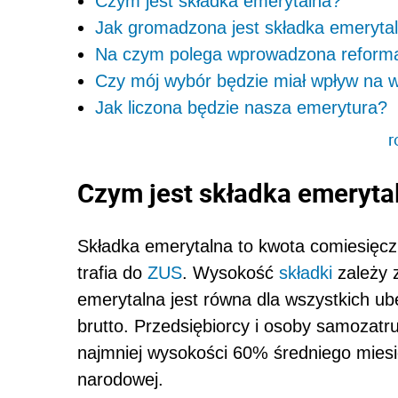
Czym jest składka emerytalna?
Jak gromadzona jest składka emeryta
Na czym polega wprowadzona reform
Czy mój wybór będzie miał wpływ na 
Jak liczona będzie nasza emerytura?
r
Czym jest składka emeryta
Składka emerytalna to kwota comiesięcz
trafia do
ZUS
. Wysokość
składki
zależy 
emerytalna jest równa dla wszystkich u
brutto. Przedsiębiorcy i osoby samozatr
najmniej wysokości 60% średniego mie
narodowej.