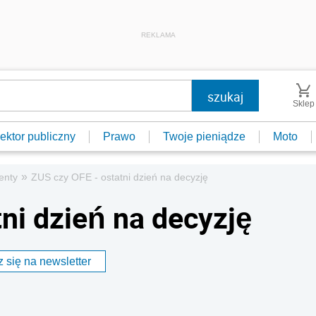
REKLAMA
Sklep
ektor publiczny
Prawo
Twoje pieniądze
Moto
»
enty
ZUS czy OFE - ostatni dzień na decyzję
ni dzień na decyzję
 się na newsletter