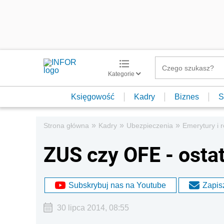
Kategorie
Księgowość
Kadry
Biznes
S
»
»
»
Strona główna
Kadry
Ubezpieczenia
Emerytury i r
ZUS czy OFE - ostat
Subskrybuj nas na Youtube
Zapisz
30 lipca 2014, 08:55