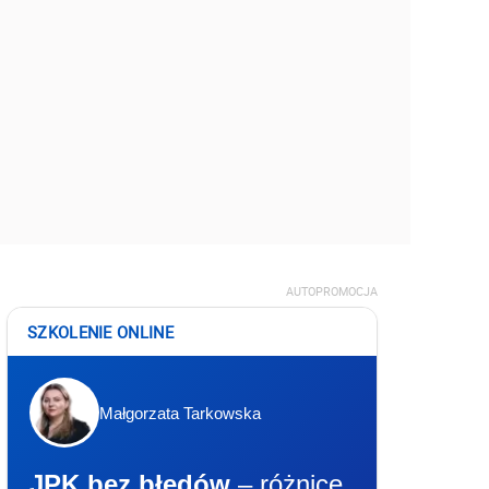
AUTOPROMOCJA
SZKOLENIE ONLINE
Małgorzata Tarkowska
JPK bez błędów
– różnice