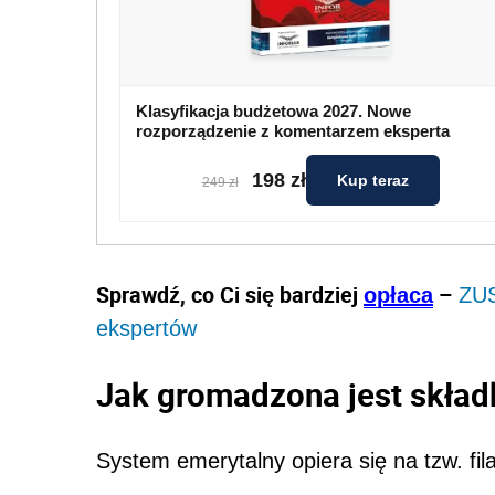
Klasyfikacja budżetowa 2027. Nowe
rozporządzenie z komentarzem eksperta
198 zł
Kup teraz
249 zł
Sprawdź, co Ci się bardziej
–
opłaca
ZUS
ekspertów
Jak gromadzona jest skład
System emerytalny opiera się na tzw. fil