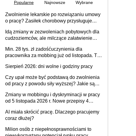
Popularne
Najnowsze
Wybrane
Zwolnienie lekarskie po rozwiązaniu umowy
o pracę? Zasiłek chorobowy przysługuje
tylko w przypadku zachorowania w ciągu 14
Idą zmiany w zezwoleniach pobytowych dla
dni od ustania stosunku pracy
cudzoziemców, ale milczące załatwienie
spraw przewidziano tylko dla wybranych
Min. 28 tys. zł zadośćuczynienia dla
pracownika za mobbing już od listopada. To
także nieuzasadniona krytyka i izolowanie z
Sierpień 2026: dni wolne i godziny pracy
zespołu
Czy upał może być podstawą do zwolnienia
od pracy z powodu siły wyższej? Jakie są
obowiązki pracodawcy
Zmiany w mobbingu i dyskryminacji w pracy
od 5 listopada 2026 r. Nowe przepisy 4
sierpnia zostały ogłoszone w Dzienniku
AI miała skrócić pracę. Dlaczego pracujemy
Ustaw
coraz dłużej?
Milion osób z niepełnosprawnościami to
niewykorzystany potencjał rynku pracy.