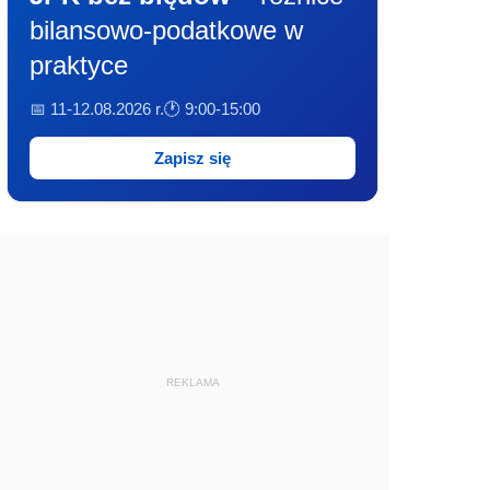
bilansowo-podatkowe w
praktyce
📅 11-12.08.2026 r.
🕐 9:00-15:00
Zapisz się
REKLAMA