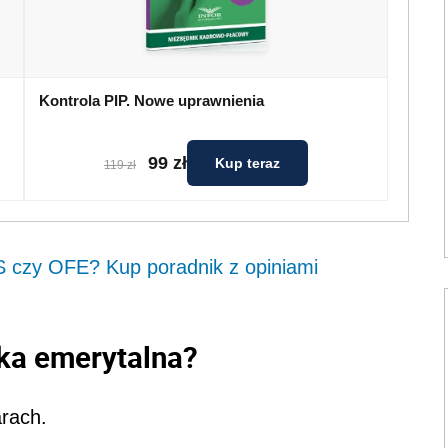
Kontrola PIP. Nowe uprawnienia
99 zł
Kup teraz
119 zł
 czy OFE? Kup poradnik z opiniami
ka emerytalna?
arach.