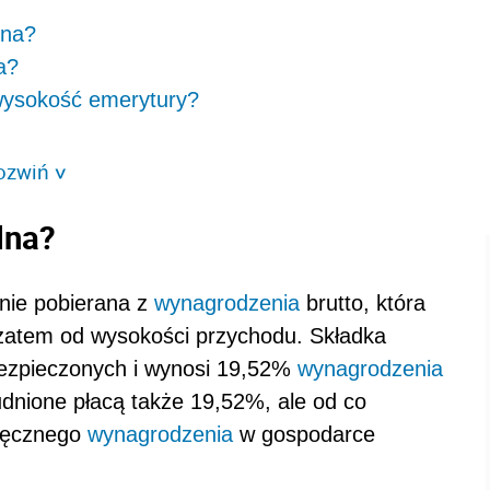
lna?
a?
wysokość emerytury?
ozwiń
>
lna?
nie pobierana z
wynagrodzenia
brutto, która
zatem od wysokości przychodu. Składka
bezpieczonych i wynosi 19,52%
wynagrodzenia
udnione płacą także 19,52%, ale od co
sięcznego
wynagrodzenia
w gospodarce