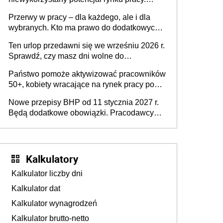
Problemem nie jest brak kandydatów,
Przerwy w pracy – dla każdego, ale i dla
dofinansowań czy refundacji, ale bariery po
wybranych. Kto ma prawo do dodatkowych
stronie systemu i świadomości
15 minut?
pracodawców [WYWIAD]
Ten urlop przedawni się we wrześniu 2026 r.
Sprawdź, czy masz dni wolne do
wykorzystania
Państwo pomoże aktywizować pracowników
50+, kobiety wracające na rynek pracy po
urodzeniu dzieci, osoby przewlekle chore i
Nowe przepisy BHP od 11 stycznia 2027 r.
osoby neuroatypowe. Powstanie Fundusz
Będą dodatkowe obowiązki. Pracodawcy
na rzecz Inkluzywności w Zatrudnianiu?
dostają czas na przygotowanie się do zmian
Kalkulatory
Kalkulator liczby dni
Kalkulator dat
Kalkulator wynagrodzeń
Kalkulator brutto-netto