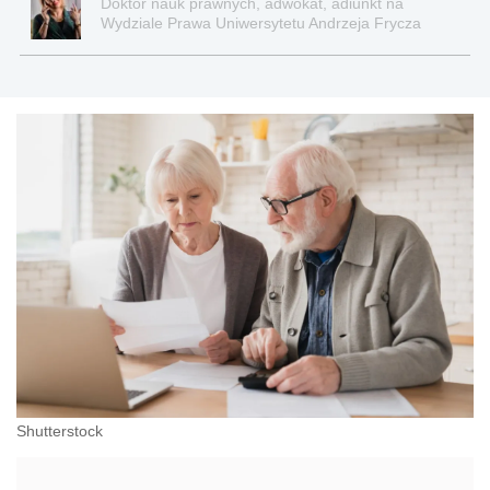
Doktor nauk prawnych, adwokat, adiunkt na
Wydziale Prawa Uniwersytetu Andrzeja Frycza
Modrzewskiego w Krakowie oraz Rzecznik
Akademicki ds. równego traktowania i
przeciwdziałania dyskryminacji. Specjalizuje się w
prawie pracy, zabezpieczeniu społecznym oraz
administracyjnoprawnych aspektach związanych z
pracą i pomocą socjalną.
Shutterstock