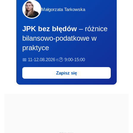
Małgorzata Tarkowska
JPK bez błędów
– różnice
bilansowo-podatkowe w
praktyce
📅 11-12.08.2026 r.
🕐 9:00-15:00
Zapisz się