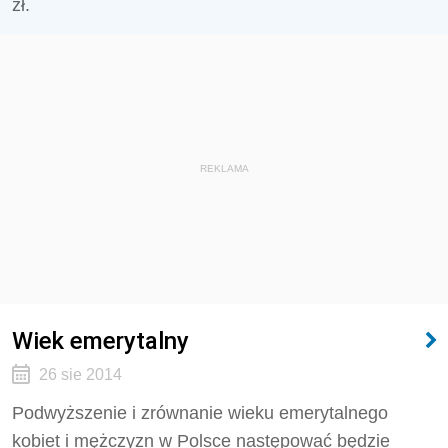
zł.
REKLAMA
Wiek emerytalny
26 sie 2014
Podwyższenie i zrównanie wieku emerytalnego
kobiet i mężczyzn w Polsce następować będzie