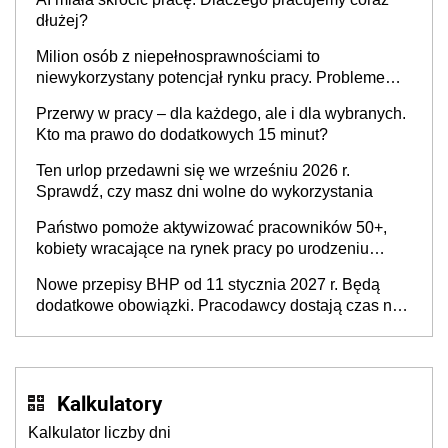
dłużej?
Milion osób z niepełnosprawnościami to
niewykorzystany potencjał rynku pracy. Problemem
nie jest brak kandydatów, dofinansowań czy
Przerwy w pracy – dla każdego, ale i dla wybranych.
refundacji, ale bariery po stronie systemu i
Kto ma prawo do dodatkowych 15 minut?
świadomości pracodawców [WYWIAD]
Ten urlop przedawni się we wrześniu 2026 r.
Sprawdź, czy masz dni wolne do wykorzystania
Państwo pomoże aktywizować pracowników 50+,
kobiety wracające na rynek pracy po urodzeniu
dzieci, osoby przewlekle chore i osoby
Nowe przepisy BHP od 11 stycznia 2027 r. Będą
neuroatypowe. Powstanie Fundusz na rzecz
dodatkowe obowiązki. Pracodawcy dostają czas na
Inkluzywności w Zatrudnianiu?
przygotowanie się do zmian
Kalkulatory
Kalkulator liczby dni