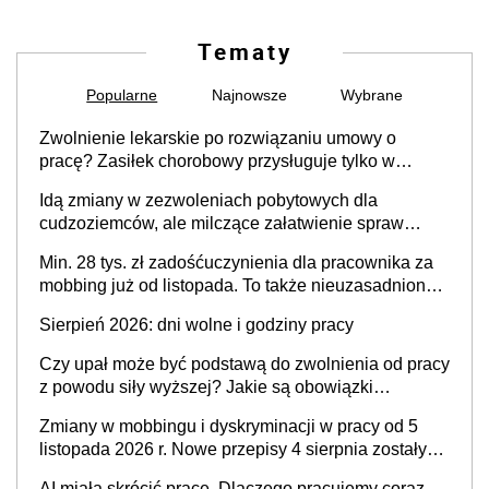
Tematy
Popularne
Najnowsze
Wybrane
Zwolnienie lekarskie po rozwiązaniu umowy o
pracę? Zasiłek chorobowy przysługuje tylko w
przypadku zachorowania w ciągu 14 dni od ustania
Idą zmiany w zezwoleniach pobytowych dla
stosunku pracy
cudzoziemców, ale milczące załatwienie spraw
przewidziano tylko dla wybranych
Min. 28 tys. zł zadośćuczynienia dla pracownika za
mobbing już od listopada. To także nieuzasadniona
krytyka i izolowanie z zespołu
Sierpień 2026: dni wolne i godziny pracy
Czy upał może być podstawą do zwolnienia od pracy
z powodu siły wyższej? Jakie są obowiązki
pracodawcy
Zmiany w mobbingu i dyskryminacji w pracy od 5
listopada 2026 r. Nowe przepisy 4 sierpnia zostały
ogłoszone w Dzienniku Ustaw
AI miała skrócić pracę. Dlaczego pracujemy coraz