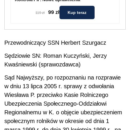
99 zł
Kup teraz
119 zł
Przewodnicz
ą
cy SSN Herbert Szurgacz
S
ę
dziowie SN: Roman Kuczy
ń
ski, Jerzy
Kwa
ś
niewski (sprawozdawca)
Sąd Najwyższy, po rozpoznaniu na rozprawie
w dniu 13 lipca 2005 r. sprawy z odwołania
Wiesława P. przeciwko Kasie Rolniczego
Ubezpieczenia Społecznego-Oddziałowi
Regionalnemu w K. o objęcie ubezpieczeniem
społecznym rolników w okresie od dnia 1
marca 1999 r. do dnia 30 kwietnia 1999 r., na