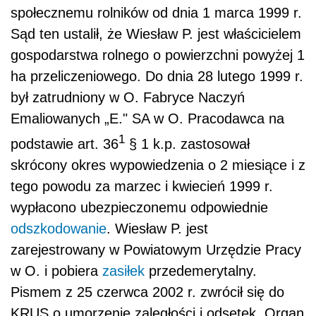
społecznemu rolników od dnia 1 marca 1999 r.
Sąd ten ustalił, że Wiesław P. jest właścicielem
gospodarstwa rolnego o powierzchni powyżej 1
ha przeliczeniowego. Do dnia 28 lutego 1999 r.
był zatrudniony w O. Fabryce Naczyń
Emaliowanych „E." SA w O. Pracodawca na
1
podstawie art. 36
§ 1 k.p. zastosował
skrócony okres wypowiedzenia o 2 miesiące i z
tego powodu za marzec i kwiecień 1999 r.
wypłacono ubezpieczonemu odpowiednie
odszkodowanie
. Wiesław P. jest
zarejestrowany w Powiatowym Urzędzie Pracy
w O. i pobiera
zasiłek
przedemerytalny.
Pismem z 25 czerwca 2002 r. zwrócił się do
KRUS o umorzenie zaległości i odsetek. Organ