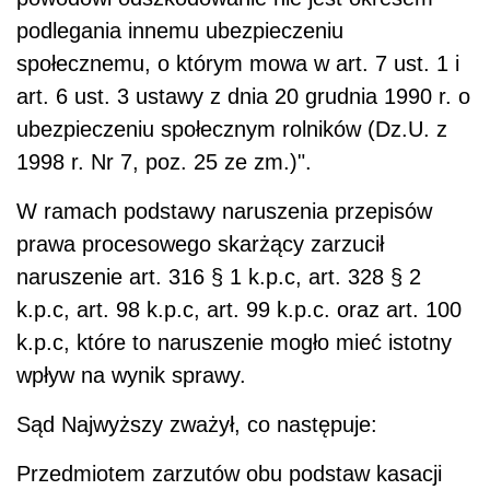
podlegania innemu ubezpieczeniu
społecznemu, o którym mowa w art. 7 ust. 1 i
art. 6 ust. 3 ustawy z dnia 20 grudnia 1990 r. o
ubezpieczeniu społecznym rolników (Dz.U. z
1998 r. Nr 7, poz. 25 ze zm.)".
W ramach podstawy naruszenia przepisów
prawa procesowego skarżący zarzucił
naruszenie art. 316 § 1 k.p.c, art. 328 § 2
k.p.c, art. 98 k.p.c, art. 99 k.p.c. oraz art. 100
k.p.c, które to naruszenie mogło mieć istotny
wpływ na wynik sprawy.
S
ą
d Najwy
ż
szy zwa
ż
y
ł
, co nast
ę
puje:
Przedmiotem zarzutów obu podstaw kasacji