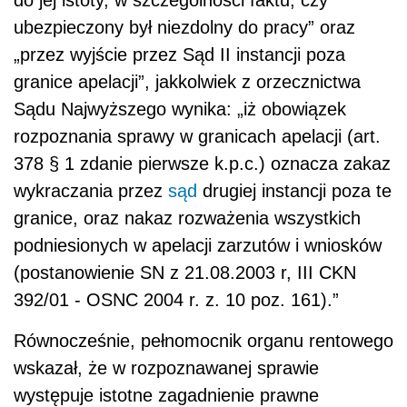
do jej istoty, w szczególności faktu, czy
ubezpieczony był niezdolny do pracy” oraz
„przez wyjście przez Sąd II instancji poza
granice apelacji”, jakkolwiek z orzecznictwa
Sądu Najwyższego wynika: „iż obowiązek
rozpoznania sprawy w granicach apelacji (art.
378 § 1 zdanie pierwsze k.p.c.) oznacza zakaz
wykraczania przez
sąd
drugiej instancji poza te
granice, oraz nakaz rozważenia wszystkich
podniesionych w apelacji zarzutów i wniosków
(postanowienie SN z 21.08.2003 r, III CKN
392/01 - OSNC 2004 r. z. 10 poz. 161).”
Równocześnie, pełnomocnik organu rentowego
wskazał, że w rozpoznawanej sprawie
występuje istotne zagadnienie prawne