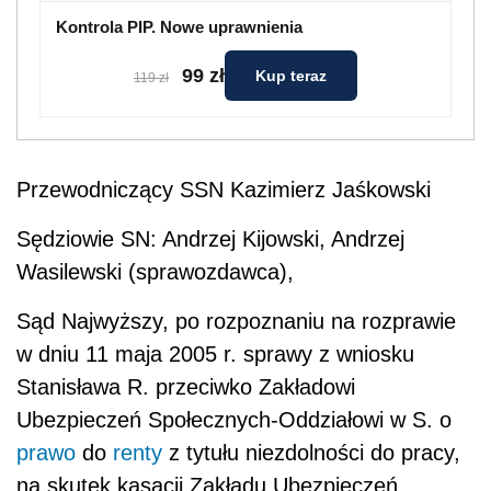
Kontrola PIP. Nowe uprawnienia
99 zł
Kup teraz
119 zł
Przewodniczący SSN Kazimierz Jaśkowski
Sędziowie SN: Andrzej Kijowski, Andrzej
Wasilewski (sprawozdawca),
Sąd Najwyższy, po rozpoznaniu na rozprawie
w dniu 11 maja 2005 r. sprawy z wniosku
Stanisława R. przeciwko Zakładowi
Ubezpieczeń Społecznych-Oddziałowi w S. o
prawo
do
renty
z tytułu niezdolności do pracy,
na skutek kasacji Zakładu Ubezpieczeń