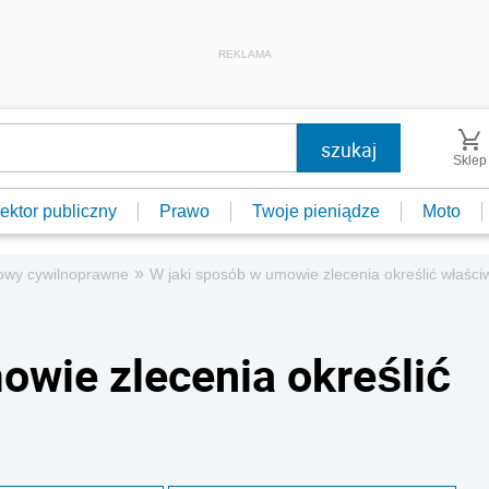
REKLAMA
Sklep
ektor publiczny
Prawo
Twoje pieniądze
Moto
»
wy cywilnoprawne
W jaki sposób w umowie zlecenia określić właśc
owie zlecenia określić