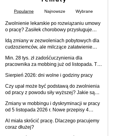
Popularne
Najnowsze
Wybrane
Zwolnienie lekarskie po rozwiązaniu umowy
o pracę? Zasiłek chorobowy przysługuje
tylko w przypadku zachorowania w ciągu 14
Idą zmiany w zezwoleniach pobytowych dla
dni od ustania stosunku pracy
cudzoziemców, ale milczące załatwienie
spraw przewidziano tylko dla wybranych
Min. 28 tys. zł zadośćuczynienia dla
pracownika za mobbing już od listopada. To
także nieuzasadniona krytyka i izolowanie z
Sierpień 2026: dni wolne i godziny pracy
zespołu
Czy upał może być podstawą do zwolnienia
od pracy z powodu siły wyższej? Jakie są
obowiązki pracodawcy
Zmiany w mobbingu i dyskryminacji w pracy
od 5 listopada 2026 r. Nowe przepisy 4
sierpnia zostały ogłoszone w Dzienniku
AI miała skrócić pracę. Dlaczego pracujemy
Ustaw
coraz dłużej?