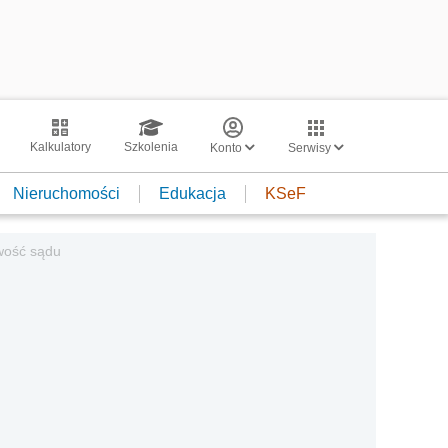
Kalkulatory
Szkolenia
Konto
Serwisy
Nieruchomości
Edukacja
KSeF
iwość sądu