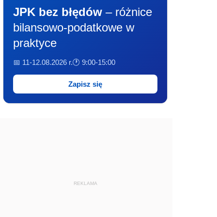
JPK bez błędów
– różnice
bilansowo-podatkowe w
praktyce
📅 11-12.08.2026 r.
🕐 9:00-15:00
Zapisz się
REKLAMA