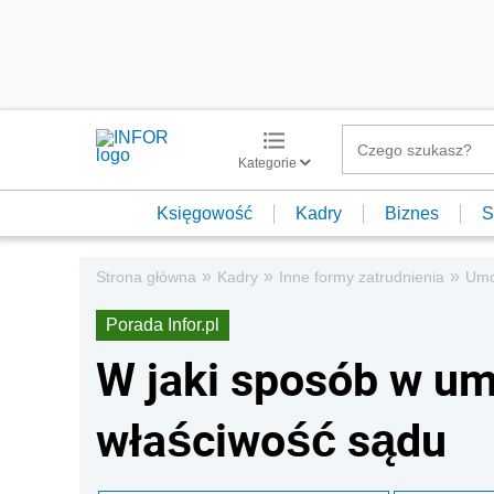
Kategorie
Księgowość
Kadry
Biznes
S
»
»
»
Strona główna
Kadry
Inne formy zatrudnienia
Umo
Porada Infor.pl
W jaki sposób w um
właściwość sądu