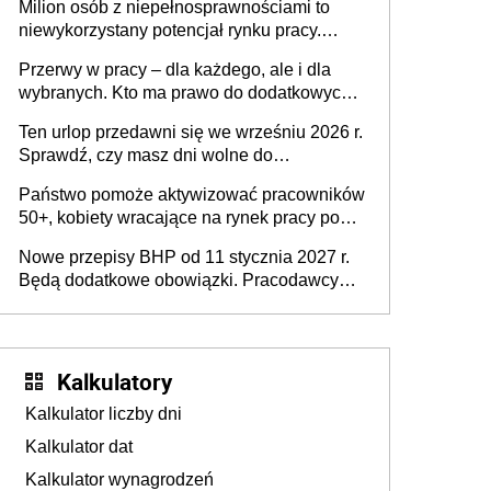
Milion osób z niepełnosprawnościami to
niewykorzystany potencjał rynku pracy.
Problemem nie jest brak kandydatów,
Przerwy w pracy – dla każdego, ale i dla
dofinansowań czy refundacji, ale bariery po
wybranych. Kto ma prawo do dodatkowych
stronie systemu i świadomości
15 minut?
pracodawców [WYWIAD]
Ten urlop przedawni się we wrześniu 2026 r.
Sprawdź, czy masz dni wolne do
wykorzystania
Państwo pomoże aktywizować pracowników
50+, kobiety wracające na rynek pracy po
urodzeniu dzieci, osoby przewlekle chore i
Nowe przepisy BHP od 11 stycznia 2027 r.
osoby neuroatypowe. Powstanie Fundusz
Będą dodatkowe obowiązki. Pracodawcy
na rzecz Inkluzywności w Zatrudnianiu?
dostają czas na przygotowanie się do zmian
Kalkulatory
Kalkulator liczby dni
Kalkulator dat
Kalkulator wynagrodzeń