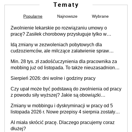
Tematy
Popularne
Najnowsze
Wybrane
Zwolnienie lekarskie po rozwiązaniu umowy o
pracę? Zasiłek chorobowy przysługuje tylko w
przypadku zachorowania w ciągu 14 dni od ustania
Idą zmiany w zezwoleniach pobytowych dla
stosunku pracy
cudzoziemców, ale milczące załatwienie spraw
przewidziano tylko dla wybranych
Min. 28 tys. zł zadośćuczynienia dla pracownika za
mobbing już od listopada. To także nieuzasadniona
krytyka i izolowanie z zespołu
Sierpień 2026: dni wolne i godziny pracy
Czy upał może być podstawą do zwolnienia od pracy
z powodu siły wyższej? Jakie są obowiązki
pracodawcy
Zmiany w mobbingu i dyskryminacji w pracy od 5
listopada 2026 r. Nowe przepisy 4 sierpnia zostały
ogłoszone w Dzienniku Ustaw
AI miała skrócić pracę. Dlaczego pracujemy coraz
dłużej?