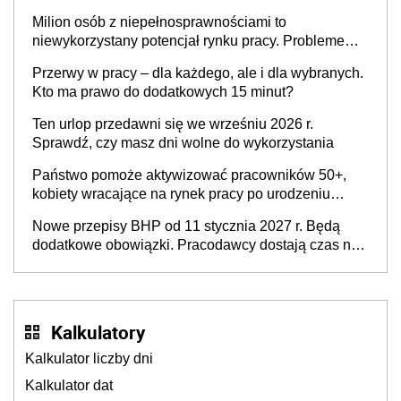
Milion osób z niepełnosprawnościami to
niewykorzystany potencjał rynku pracy. Problemem
nie jest brak kandydatów, dofinansowań czy
Przerwy w pracy – dla każdego, ale i dla wybranych.
refundacji, ale bariery po stronie systemu i
Kto ma prawo do dodatkowych 15 minut?
świadomości pracodawców [WYWIAD]
Ten urlop przedawni się we wrześniu 2026 r.
Sprawdź, czy masz dni wolne do wykorzystania
Państwo pomoże aktywizować pracowników 50+,
kobiety wracające na rynek pracy po urodzeniu
dzieci, osoby przewlekle chore i osoby
Nowe przepisy BHP od 11 stycznia 2027 r. Będą
neuroatypowe. Powstanie Fundusz na rzecz
dodatkowe obowiązki. Pracodawcy dostają czas na
Inkluzywności w Zatrudnianiu?
przygotowanie się do zmian
Kalkulatory
Kalkulator liczby dni
Kalkulator dat