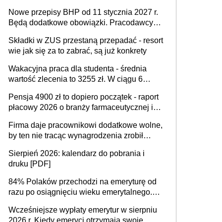
urodzeniu dzieci, osoby przewlekle chore i
Nowe przepisy BHP od 11 stycznia 2027 r.
osoby neuroatypowe. Powstanie Fundusz
Będą dodatkowe obowiązki. Pracodawcy
na rzecz Inkluzywności w Zatrudnianiu?
dostają czas na przygotowanie się do zmian
Składki w ZUS przestaną przepadać - resort
wie jak się za to zabrać, są już konkrety
Wakacyjna praca dla studenta - średnia
wartość zlecenia to 3255 zł. W ciągu 6
miesięcy aktywny freelancer-student zarabia
Pensja 4900 zł to dopiero początek - raport
ponad 10,7 tys. zł
płacowy 2026 o branży farmaceutycznej i
chemicznej
Firma daje pracownikowi dodatkowe wolne,
by ten nie tracąc wynagrodzenia zrobił
dodatkowe badania. Ten benefit się
Sierpień 2026: kalendarz do pobrania i
sprawdza
druku [PDF]
84% Polaków przechodzi na emeryturę od
razu po osiągnięciu wieku emerytalnego.
Natomiast pokolenie X musi pracować
Wcześniejsze wypłaty emerytur w sierpniu
dłużej, ale czy jest w stanie? Pracownicy
2026 r. Kiedy emeryci otrzymają swoje