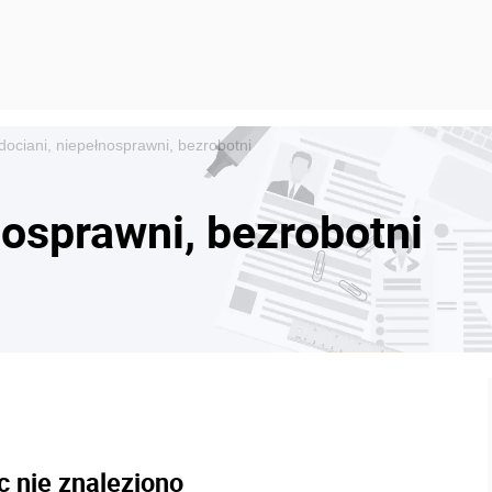
dociani, niepełnosprawni, bezrobotni
nosprawni, bezrobotni
c nie znaleziono