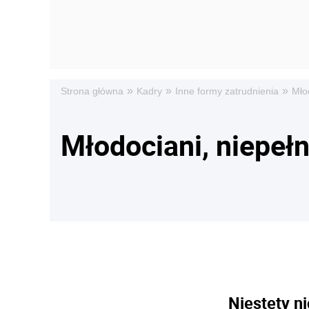
»
»
»
Strona główna
Kadry
Inne formy zatrudnienia
Mło
Młodociani, niepeł
Niestety ni