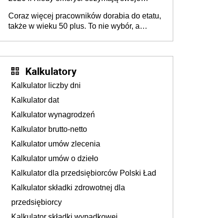
45+ to siła napędowa gospodarki
świadczenia?
Coraz więcej pracowników dorabia do etatu,
także w wieku 50 plus. To nie wybór, a
konieczność. Powodem są rosnące koszty
życia
Kalkulatory
Kalkulator liczby dni
Kalkulator dat
Kalkulator wynagrodzeń
Kalkulator brutto-netto
Kalkulator umów zlecenia
Kalkulator umów o dzieło
Kalkulator dla przedsiębiorców Polski Ład
Kalkulator składki zdrowotnej dla
przedsiębiorcy
Kalkulator składki wypadkowej