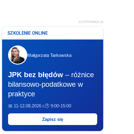
AUTOPROMOCJA
SZKOLENIE ONLINE
Małgorzata Tarkowska
JPK bez błędów
– różnice
bilansowo-podatkowe w
praktyce
📅 11-12.08.2026 r.
🕐 9:00-15:00
Zapisz się