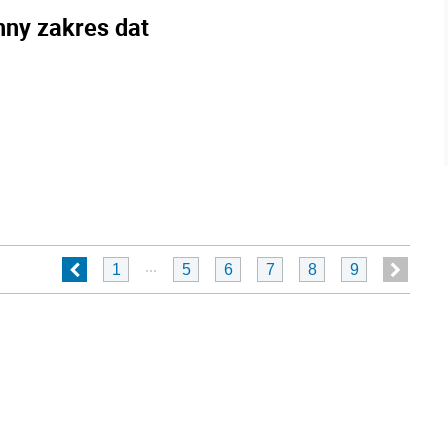
nny zakres dat
...
1
5
6
7
8
9