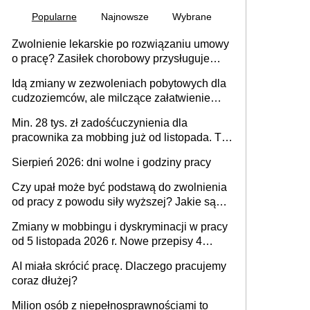
Popularne
Najnowsze
Wybrane
Zwolnienie lekarskie po rozwiązaniu umowy
o pracę? Zasiłek chorobowy przysługuje
tylko w przypadku zachorowania w ciągu 14
Idą zmiany w zezwoleniach pobytowych dla
dni od ustania stosunku pracy
cudzoziemców, ale milczące załatwienie
spraw przewidziano tylko dla wybranych
Min. 28 tys. zł zadośćuczynienia dla
pracownika za mobbing już od listopada. To
także nieuzasadniona krytyka i izolowanie z
Sierpień 2026: dni wolne i godziny pracy
zespołu
Czy upał może być podstawą do zwolnienia
od pracy z powodu siły wyższej? Jakie są
obowiązki pracodawcy
Zmiany w mobbingu i dyskryminacji w pracy
od 5 listopada 2026 r. Nowe przepisy 4
sierpnia zostały ogłoszone w Dzienniku
AI miała skrócić pracę. Dlaczego pracujemy
Ustaw
coraz dłużej?
Milion osób z niepełnosprawnościami to