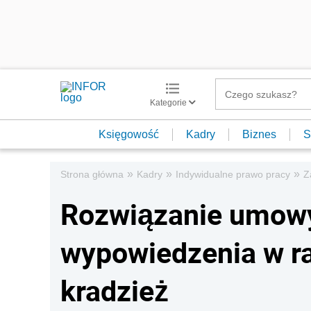
Kategorie
Księgowość
Kadry
Biznes
S
»
»
»
Strona główna
Kadry
Indywidualne prawo pracy
Z
Rozwiązanie umowy
wypowiedzenia w ra
kradzież