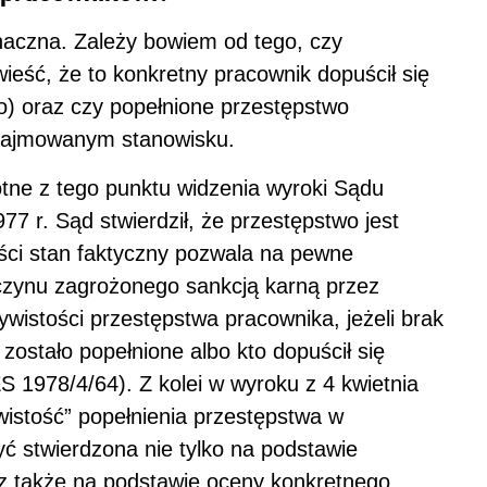
znaczna. Zależy bowiem od tego, czy
ieść, że to konkretny pracownik dopuścił się
ło) oraz czy popełnione przestępstwo
 zajmowanym stanowisku.
tne z tego punktu widzenia wyroki Sądu
7 r. Sąd stwierdził, że przestępstwo jest
ości stan faktyczny pozwala na pewne
 czynu zagrożonego sankcją karną przez
wistości przestępstwa pracownika, jeżeli brak
zostało popełnione albo kto dopuścił się
 1978/4/64). Z kolei w wyroku z 4 kwietnia
ywistość” popełnienia przestępstwa w
yć stwierdzona nie tylko na podstawie
 także na podstawie oceny konkretnego