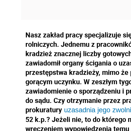
Nasz zakład pracy specjalizuje s
rolniczych. Jednemu z pracownikó
kradzież znacznej liczby gotowy
zawiadomił organy ścigania o uza
przestępstwa kradzieży, mimo że 
gorącym uczynku. W zeszłym tygo
zawiadomienie o sporządzeniu i p
do sądu. Czy otrzymanie przez p
prokuratury
uzasadnia jego zwolni
52 k.p.? Jeżeli nie, to do które
wręczeniem wypowiedzenia temu