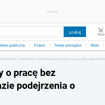
REKLAMA
Sklep
ektor publiczny
Prawo
Twoje pieniądze
Moto
»
atrudnianie i zwalnianie
Rozwiązanie umowy o pracę bez wypowiedzen
 o pracę bez
zie podejrzenia o