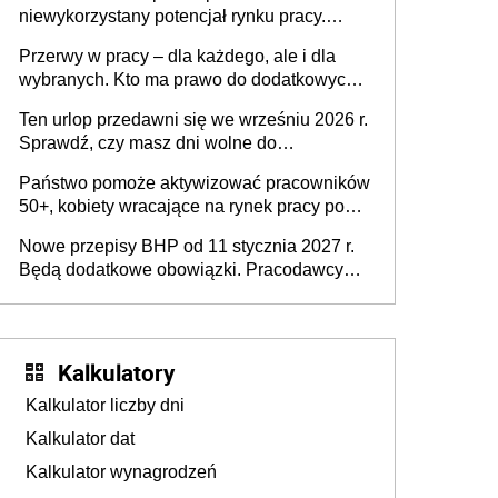
niewykorzystany potencjał rynku pracy.
Problemem nie jest brak kandydatów,
Przerwy w pracy – dla każdego, ale i dla
dofinansowań czy refundacji, ale bariery po
wybranych. Kto ma prawo do dodatkowych
stronie systemu i świadomości
15 minut?
pracodawców [WYWIAD]
Ten urlop przedawni się we wrześniu 2026 r.
Sprawdź, czy masz dni wolne do
wykorzystania
Państwo pomoże aktywizować pracowników
50+, kobiety wracające na rynek pracy po
urodzeniu dzieci, osoby przewlekle chore i
Nowe przepisy BHP od 11 stycznia 2027 r.
osoby neuroatypowe. Powstanie Fundusz
Będą dodatkowe obowiązki. Pracodawcy
na rzecz Inkluzywności w Zatrudnianiu?
dostają czas na przygotowanie się do zmian
Kalkulatory
Kalkulator liczby dni
Kalkulator dat
Kalkulator wynagrodzeń