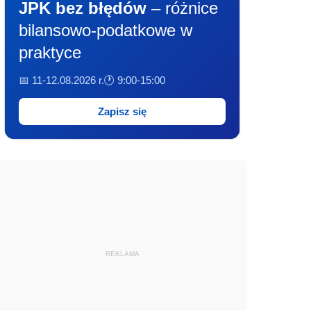
JPK bez błędów
– różnice
bilansowo-podatkowe w
praktyce
📅 11-12.08.2026 r.
🕐 9:00-15:00
Zapisz się
REKLAMA