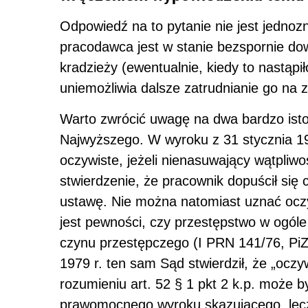
Odpowiedź na to pytanie nie jest jedno
pracodawca jest w stanie bezspornie dow
kradzieży (ewentualnie, kiedy to nastąpi
uniemożliwia dalsze zatrudnianie go na
Warto zwrócić uwagę na dwa bardzo isto
Najwyższego. W wyroku z 31 stycznia 197
oczywiste, jeżeli nienasuwający wątpliw
stwierdzenie, że pracownik dopuścił się
ustawę. Nie można natomiast uznać oczy
jest pewności, czy przestępstwo w ogóle 
czynu przestępczego (I PRN 141/76, PiZS
1979 r. ten sam Sąd stwierdził, że „ocz
rozumieniu art. 52 § 1 pkt 2 k.p. może b
prawomocnego wyroku skazującego, lecz