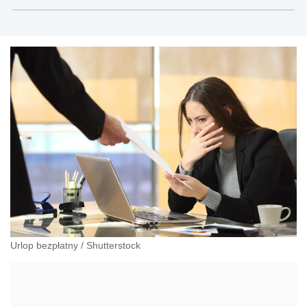
Modrzewskiego w Krakowie oraz Rzecznik
Akademicki ds. równego traktowania i
przeciwdziałania dyskryminacji. Specjalizuje się w
prawie pracy, zabezpieczeniu społecznym oraz
administracyjnoprawnych aspektach związanych z
pracą i pomocą socjalną.
Urlop bezpłatny
/
Shutterstock