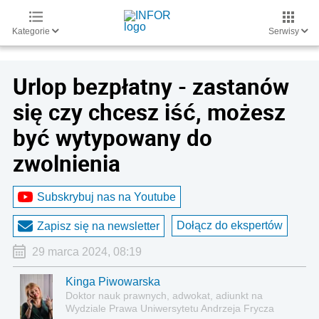
Kategorie
Serwisy
Urlop bezpłatny - zastanów
się czy chcesz iść, możesz
być wytypowany do
zwolnienia
Subskrybuj nas na Youtube
Dołącz do ekspertów
Zapisz się na newsletter
29 marca 2024, 08:19
Kinga Piwowarska
Doktor nauk prawnych, adwokat, adiunkt na
Wydziale Prawa Uniwersytetu Andrzeja Frycza