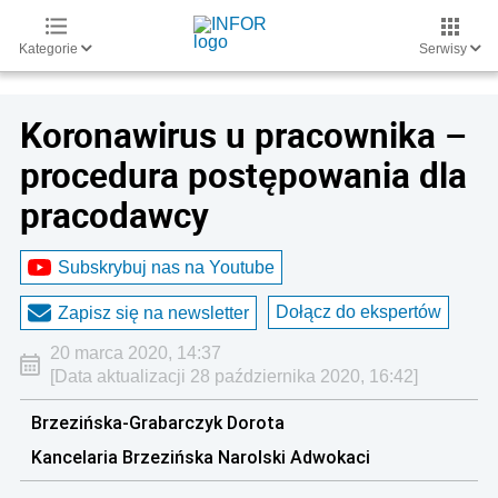
Kategorie
Serwisy
Koronawirus u pracownika –
procedura postępowania dla
pracodawcy
Subskrybuj nas na Youtube
Dołącz do ekspertów
Zapisz się na newsletter
20 marca 2020, 14:37
[Data aktualizacji 28 października 2020, 16:42]
Brzezińska-Grabarczyk Dorota
Kancelaria Brzezińska Narolski Adwokaci