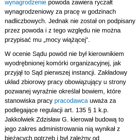
wynagrodzenie
powoda zawiera ryczałt
wynagrodzeniowy za pracę w godzinach
nadliczbowych. Jednak nie został on podpisany
przez powoda i z tego względu nie można
przypisać mu „mocy wiążącej”.
W ocenie Sądu powód nie był kierownikiem
wyodrębnionej komórki organizacyjnej, jak
przyjął to Sąd pierwszej instancji. Zakładowy
układ zbiorowy pracy obowiązujący u strony
pozwanej wyraźnie określał bowiem, które
stanowiska pracy
pracodawca
uważa za
podlegające regulacji art. 135 § 1 k.p.
Jakkolwiek Zdzisław G. kierował budową to
jego zakres administrowania nią wynikał z
bieżących potrzeb i był zależny od