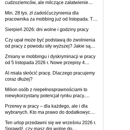
cudzoziemców, ale milczące załatwienie
spraw przewidziano tylko dla wybranych
Min. 28 tys. zł zadośćuczynienia dla
pracownika za mobbing już od listopada. To
także nieuzasadniona krytyka i izolowanie z
Sierpień 2026: dni wolne i godziny pracy
zespołu
Czy upał może być podstawą do zwolnienia
od pracy z powodu siły wyższej? Jakie są
obowiązki pracodawcy
Zmiany w mobbingu i dyskryminacji w pracy
od 5 listopada 2026 r. Nowe przepisy 4
sierpnia zostały ogłoszone w Dzienniku
AI miała skrócić pracę. Dlaczego pracujemy
Ustaw
coraz dłużej?
Milion osób z niepełnosprawnościami to
niewykorzystany potencjał rynku pracy.
Problemem nie jest brak kandydatów,
Przerwy w pracy – dla każdego, ale i dla
dofinansowań czy refundacji, ale bariery po
wybranych. Kto ma prawo do dodatkowych
stronie systemu i świadomości
15 minut?
pracodawców [WYWIAD]
Ten urlop przedawni się we wrześniu 2026 r.
Sprawdź, czy masz dni wolne do