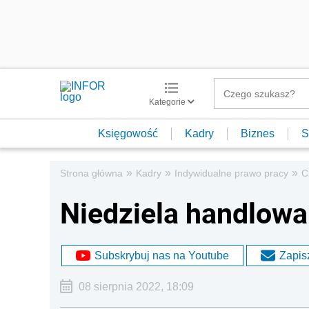
Kategorie
Księgowość
Kadry
Biznes
S
»
»
»
Strona główna
Kadry
Indywidualne prawo pracy
C
Niedziela handlowa
Subskrybuj nas na Youtube
Zapisz
08 sierpnia 2022, 18:09