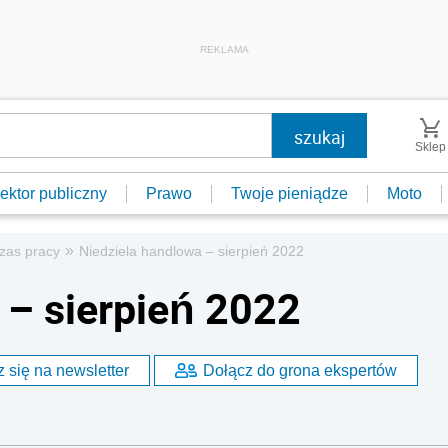
REKLAMA
Sklep
ektor publiczny
Prawo
Twoje pieniądze
Moto
»
zas pracy
Niedziela handlowa – sierpień 2022
 – sierpień 2022
 się na newsletter
Dołącz do grona ekspertów