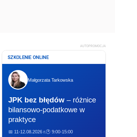
AUTOPROMOCJA
SZKOLENIE ONLINE
Małgorzata Tarkowska
JPK bez błędów
– różnice
bilansowo-podatkowe w
praktyce
📅 11-12.08.2026 r.
🕐 9:00-15:00