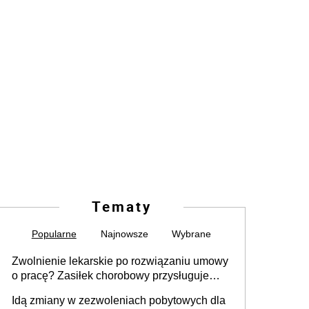
Tematy
Popularne
Najnowsze
Wybrane
Zwolnienie lekarskie po rozwiązaniu umowy
o pracę? Zasiłek chorobowy przysługuje
tylko w przypadku zachorowania w ciągu 14
Idą zmiany w zezwoleniach pobytowych dla
dni od ustania stosunku pracy