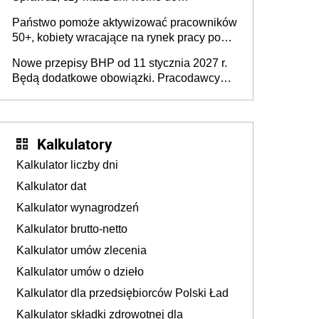
wykorzystania
Państwo pomoże aktywizować pracowników
50+, kobiety wracające na rynek pracy po
urodzeniu dzieci, osoby przewlekle chore i
Nowe przepisy BHP od 11 stycznia 2027 r.
osoby neuroatypowe. Powstanie Fundusz
Będą dodatkowe obowiązki. Pracodawcy
na rzecz Inkluzywności w Zatrudnianiu?
dostają czas na przygotowanie się do zmian
Kalkulatory
Kalkulator liczby dni
Kalkulator dat
Kalkulator wynagrodzeń
Kalkulator brutto-netto
Kalkulator umów zlecenia
Kalkulator umów o dzieło
Kalkulator dla przedsiębiorców Polski Ład
Kalkulator składki zdrowotnej dla