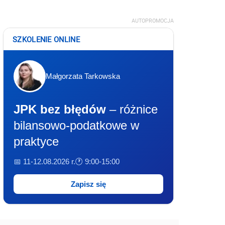
AUTOPROMOCJA
SZKOLENIE ONLINE
Małgorzata Tarkowska
JPK bez błędów
– różnice
bilansowo-podatkowe w
praktyce
📅 11-12.08.2026 r.
🕐 9:00-15:00
Zapisz się