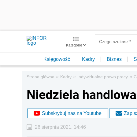
Kategorie
Księgowość
Kadry
Biznes
S
»
»
»
Strona główna
Kadry
Indywidualne prawo pracy
C
Niedziela handlowa
Subskrybuj nas na Youtube
Zapisz
26 sierpnia 2021, 14:46