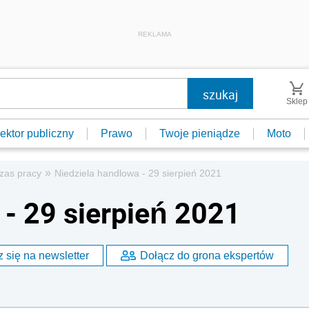
REKLAMA
Sklep
ektor publiczny
Prawo
Twoje pieniądze
Moto
»
zas pracy
Niedziela handlowa - 29 sierpień 2021
 - 29 sierpień 2021
 się na newsletter
Dołącz do grona ekspertów