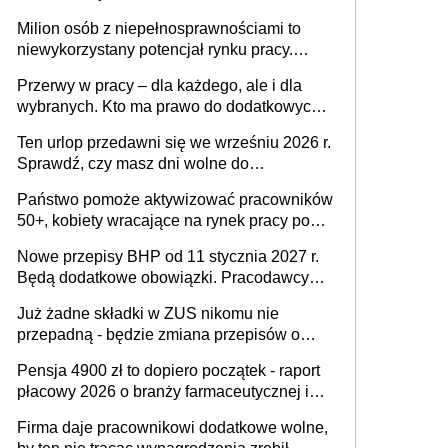
Milion osób z niepełnosprawnościami to
niewykorzystany potencjał rynku pracy.
Problemem nie jest brak kandydatów,
Przerwy w pracy – dla każdego, ale i dla
dofinansowań czy refundacji, ale bariery po
wybranych. Kto ma prawo do dodatkowych
stronie systemu i świadomości
15 minut?
pracodawców [WYWIAD]
Ten urlop przedawni się we wrześniu 2026 r.
Sprawdź, czy masz dni wolne do
wykorzystania
Państwo pomoże aktywizować pracowników
50+, kobiety wracające na rynek pracy po
urodzeniu dzieci, osoby przewlekle chore i
Nowe przepisy BHP od 11 stycznia 2027 r.
osoby neuroatypowe. Powstanie Fundusz
Będą dodatkowe obowiązki. Pracodawcy
na rzecz Inkluzywności w Zatrudnianiu?
dostają czas na przygotowanie się do zmian
Już żadne składki w ZUS nikomu nie
przepadną - będzie zmiana przepisów o
przedawnieniu i niepodleganiu
Pensja 4900 zł to dopiero początek - raport
ubezpieczeniom społecznym
płacowy 2026 o branży farmaceutycznej i
chemicznej
Firma daje pracownikowi dodatkowe wolne,