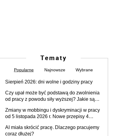
Tematy
Popularne
Najnowsze
Wybrane
Sierpień 2026: dni wolne i godziny pracy
Czy upał może być podstawą do zwolnienia
od pracy z powodu siły wyższej? Jakie są
obowiązki pracodawcy
Zmiany w mobbingu i dyskryminacji w pracy
od 5 listopada 2026 r. Nowe przepisy 4
sierpnia zostały ogłoszone w Dzienniku
AI miała skrócić pracę. Dlaczego pracujemy
Ustaw
coraz dłużej?