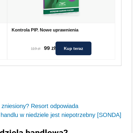
Kontrola PIP. Nowe uprawnienia
99 zł
Kup teraz
119 zł
e zniesiony? Resort odpowiada
andlu w niedziele jest niepotrzebny [SONDA]
edziela handlowa?