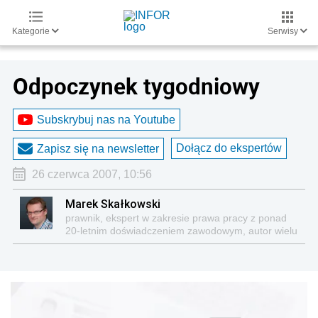
Kategorie
Serwisy
Odpoczynek tygodniowy
Subskrybuj nas na Youtube
Dołącz do ekspertów
Zapisz się na newsletter
26 czerwca 2007, 10:56
Marek Skałkowski
prawnik, ekspert w zakresie prawa pracy z ponad
20-letnim doświadczeniem zawodowym, autor wielu
publikacji z tej tematyki