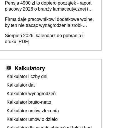
Pensja 4900 zł to dopiero początek - raport
ubezpieczeniom społecznym
płacowy 2026 o branży farmaceutycznej i
chemicznej
Firma daje pracownikowi dodatkowe wolne,
by ten nie tracąc wynagrodzenia zrobił
dodatkowe badania. Ten benefit się
Sierpień 2026: kalendarz do pobrania i
sprawdza
druku [PDF]
Kalkulatory
Kalkulator liczby dni
Kalkulator dat
Kalkulator wynagrodzeń
Kalkulator brutto-netto
Kalkulator umów zlecenia
Kalkulator umów o dzieło
Kalkulator dla przedsiębiorców Polski Ład