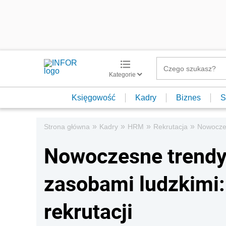
Kategorie
Księgowość
Kadry
Biznes
S
»
»
»
»
Strona główna
Kadry
HRM
Rekrutacja
Nowoczes
Nowoczesne trendy
zasobami ludzkimi:
rekrutacji