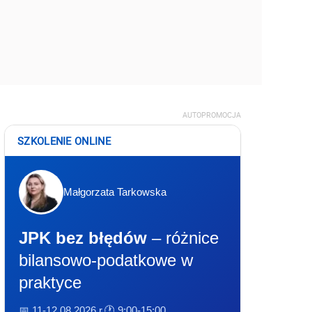
AUTOPROMOCJA
SZKOLENIE ONLINE
Małgorzata Tarkowska
JPK bez błędów
– różnice
bilansowo-podatkowe w
praktyce
📅 11-12.08.2026 r.
🕐 9:00-15:00