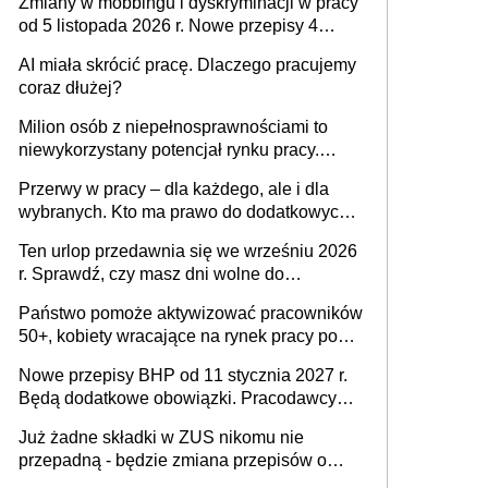
Zmiany w mobbingu i dyskryminacji w pracy
od 5 listopada 2026 r. Nowe przepisy 4
sierpnia zostały ogłoszone w Dzienniku
AI miała skrócić pracę. Dlaczego pracujemy
Ustaw
coraz dłużej?
Milion osób z niepełnosprawnościami to
niewykorzystany potencjał rynku pracy.
Problemem nie jest brak kandydatów,
Przerwy w pracy – dla każdego, ale i dla
dofinansowań czy refundacji, ale bariery po
wybranych. Kto ma prawo do dodatkowych
stronie systemu i świadomości
15 minut?
pracodawców [WYWIAD]
Ten urlop przedawnia się we wrześniu 2026
r. Sprawdź, czy masz dni wolne do
wykorzystania
Państwo pomoże aktywizować pracowników
50+, kobiety wracające na rynek pracy po
urodzeniu dzieci, osoby przewlekle chore i
Nowe przepisy BHP od 11 stycznia 2027 r.
osoby neuroatypowe. Powstanie Fundusz
Będą dodatkowe obowiązki. Pracodawcy
na rzecz Inkluzywności w Zatrudnianiu?
dostają czas na przygotowanie się do zmian
Już żadne składki w ZUS nikomu nie
przepadną - będzie zmiana przepisów o
przedawnieniu i niepodleganiu