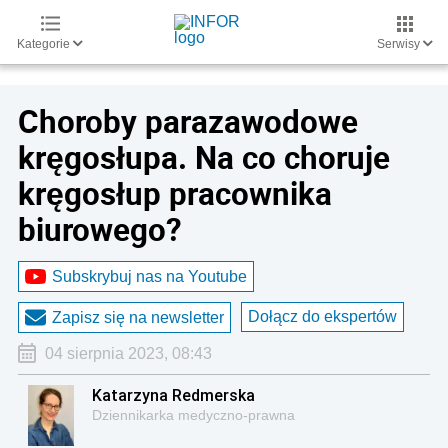
Kategorie
Serwisy
Choroby parazawodowe
kręgosłupa. Na co choruje
kręgosłup pracownika
biurowego?
Subskrybuj nas na Youtube
Dołącz do ekspertów
Zapisz się na newsletter
04 sierpnia 2023, 08:43
Katarzyna Redmerska
Dziennikarka medyczno-prawna