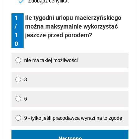
Zdobądź certyfikat
1
Ile tygodni urlopu macierzyńskiego
/
można maksymalnie wykorzystać
1
jeszcze przed porodem?
0
nie ma takiej możliwości
3
6
9 - tylko jeśli pracodawca wyrazi na to zgodę
Następne