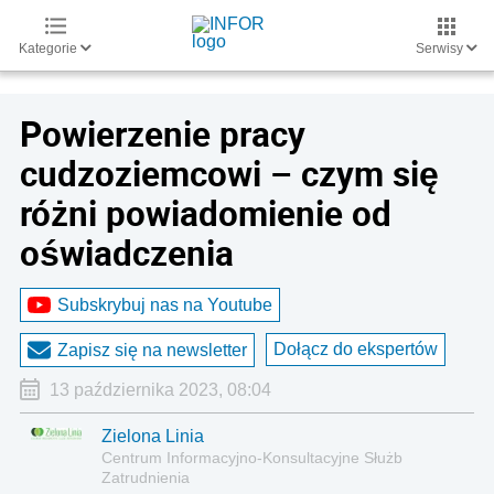
Kategorie
Serwisy
Powierzenie pracy
cudzoziemcowi – czym się
różni powiadomienie od
oświadczenia
Subskrybuj nas na Youtube
Dołącz do ekspertów
Zapisz się na newsletter
13 października 2023, 08:04
Zielona Linia
Centrum Informacyjno-Konsultacyjne Służb
Zatrudnienia