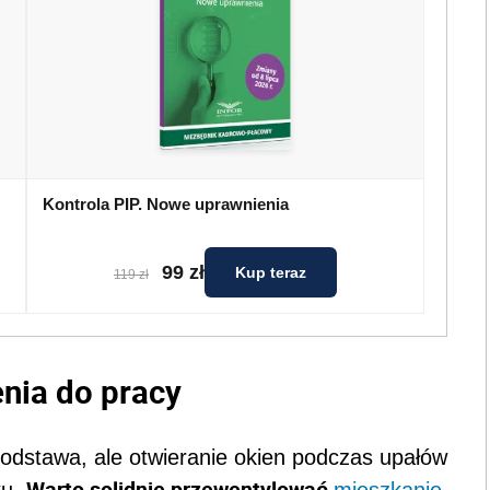
Kontrola PIP. Nowe uprawnienia
99 zł
Kup teraz
119 zł
nia do pracy
odstawa, ale otwieranie okien podczas upałów
Warto solidnie przewentylować