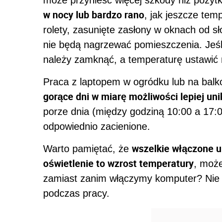
może przynieść więcej szkody niż pożyt
w nocy lub bardzo rano
, jak jeszcze tem
rolety, zasunięte zasłony w oknach od s
nie będą nagrzewać pomieszczenia. Jeśl
należy zamknąć, a temperaturę ustawić 
Praca z laptopem w ogródku lub na bal
gorące dni w miarę możliwości lepiej u
porze dnia (między godziną 10:00 a 17:
odpowiednio zacienione.
wszelkie włączone u
Warto pamiętać, że
oświetlenie to wzrost temperatury
, może
zamiast zanim włączymy komputer? Nie
podczas pracy.