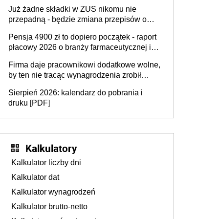
dostają czas na przygotowanie się do zmian
Już żadne składki w ZUS nikomu nie
przepadną - będzie zmiana przepisów o
przedawnieniu i niepodleganiu
Pensja 4900 zł to dopiero początek - raport
ubezpieczeniom społecznym
płacowy 2026 o branży farmaceutycznej i
chemicznej
Firma daje pracownikowi dodatkowe wolne,
by ten nie tracąc wynagrodzenia zrobił
dodatkowe badania. Ten benefit się
Sierpień 2026: kalendarz do pobrania i
sprawdza
druku [PDF]
Kalkulatory
Kalkulator liczby dni
Kalkulator dat
Kalkulator wynagrodzeń
Kalkulator brutto-netto