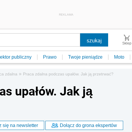
REKLAMA
Sklep
ektor publiczny
Prawo
Twoje pieniądze
Moto
»
aca zdalna
Praca zdalna podczas upałów. Jak ją przetrwać?
as upałów. Jak ją
 się na newsletter
Dołącz do grona ekspertów