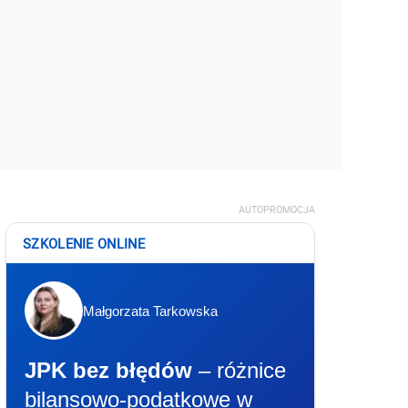
AUTOPROMOCJA
SZKOLENIE ONLINE
Małgorzata Tarkowska
JPK bez błędów
– różnice
bilansowo-podatkowe w