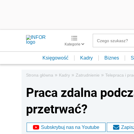
Kategorie
Księgowość
Kadry
Biznes
S
»
»
»
Strona główna
Kadry
Zatrudnienie
Telepraca i pr
Praca zdalna podcz
przetrwać?
Subskrybuj nas na Youtube
Zapisz