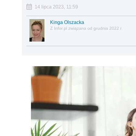
14 lipca 2023, 11:59
Kinga Olszacka
Z Infor.pl związana od grudnia 2022 r.