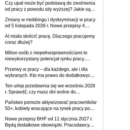
Czy upał może być podstawą do zwolnienia
od pracy z powodu siły wyższej? Jakie są
obowiązki pracodawcy
Zmiany w mobbingu i dyskryminacji w pracy
od 5 listopada 2026 r. Nowe przepisy 4
sierpnia zostały ogłoszone w Dzienniku
AI miała skrócić pracę. Dlaczego pracujemy
Ustaw
coraz dłużej?
Milion osób z niepełnosprawnościami to
niewykorzystany potencjał rynku pracy.
Problemem nie jest brak kandydatów,
Przerwy w pracy – dla każdego, ale i dla
dofinansowań czy refundacji, ale bariery po
wybranych. Kto ma prawo do dodatkowych
stronie systemu i świadomości
15 minut?
pracodawców [WYWIAD]
Ten urlop przedawnia się we wrześniu 2026
r. Sprawdź, czy masz dni wolne do
wykorzystania
Państwo pomoże aktywizować pracowników
50+, kobiety wracające na rynek pracy po
urodzeniu dzieci, osoby przewlekle chore i
Nowe przepisy BHP od 11 stycznia 2027 r.
osoby neuroatypowe. Powstanie Fundusz
Będą dodatkowe obowiązki. Pracodawcy
na rzecz Inkluzywności w Zatrudnianiu?