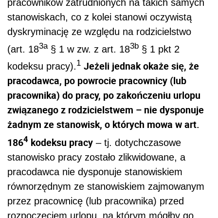
pracowników zatrudnionych na takich samych
stanowiskach, co z kolei stanowi oczywistą
dyskryminację ze względu na rodzicielstwo
3a
3b
(art. 18
§ 1 w zw. z art. 18
§ 1 pkt 2
1
Jeżeli jednak okaże się, że
kodeksu pracy).
pracodawca, po powrocie pracownicy (lub
pracownika) do pracy, po zakończeniu urlopu
związanego z rodzicielstwem – nie dysponuje
żadnym ze stanowisk, o których mowa w art.
4
186
kodeksu pracy
– tj. dotychczasowe
stanowisko pracy zostało zlikwidowane, a
pracodawca nie dysponuje stanowiskiem
równorzędnym ze stanowiskiem zajmowanym
przez pracownicę (lub pracownika) przed
rozpoczęciem urlopu, na którym mógłby go