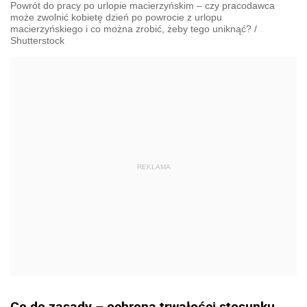
Powrót do pracy po urlopie macierzyńskim – czy pracodawca
może zwolnić kobietę dzień po powrocie z urlopu
macierzyńskiego i co można zrobić, żeby tego uniknąć?
/
Shutterstock
Co do zasady – ochrona trwałości stosunku