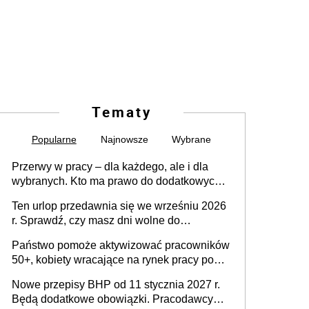
Tematy
Popularne
Najnowsze
Wybrane
Przerwy w pracy – dla każdego, ale i dla
wybranych. Kto ma prawo do dodatkowych
15 minut?
Ten urlop przedawnia się we wrześniu 2026
r. Sprawdź, czy masz dni wolne do
wykorzystania
Państwo pomoże aktywizować pracowników
50+, kobiety wracające na rynek pracy po
urodzeniu dzieci, osoby przewlekle chore i
Nowe przepisy BHP od 11 stycznia 2027 r.
osoby neuroatypowe. Powstanie Fundusz
Będą dodatkowe obowiązki. Pracodawcy
na rzecz Inkluzywności w Zatrudnianiu?