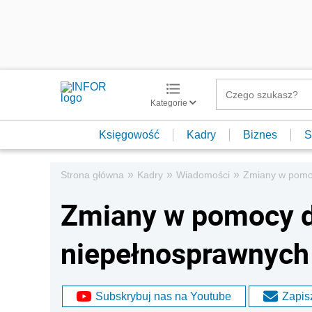
Kategorie
Księgowość
Kadry
Biznes
S
»
»
»
Strona główna
Kadry
Wiadomości
Zmiany w pomoc
Zmiany w pomocy d
niepełnosprawnych 
Subskrybuj nas na Youtube
Zapisz