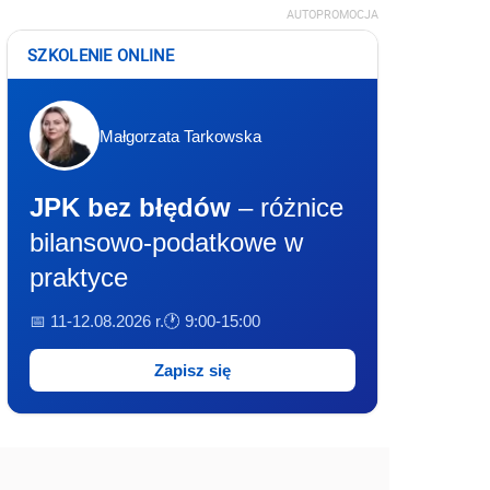
AUTOPROMOCJA
SZKOLENIE ONLINE
Małgorzata Tarkowska
JPK bez błędów
– różnice
bilansowo-podatkowe w
praktyce
📅 11-12.08.2026 r.
🕐 9:00-15:00
Zapisz się