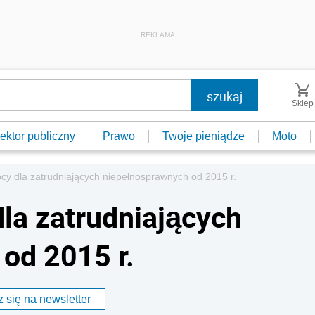
REKLAMA
Sklep
ektor publiczny
Prawo
Twoje pieniądze
Moto
y dla zatrudniających niepełnosprawnych od 2015 r.
la zatrudniających
od 2015 r.
 się na newsletter