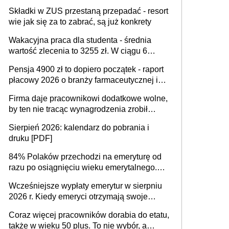
dostają czas na przygotowanie się do zmian
Składki w ZUS przestaną przepadać - resort
wie jak się za to zabrać, są już konkrety
Wakacyjna praca dla studenta - średnia
wartość zlecenia to 3255 zł. W ciągu 6
miesięcy aktywny freelancer-student zarabia
Pensja 4900 zł to dopiero początek - raport
ponad 10,7 tys. zł
płacowy 2026 o branży farmaceutycznej i
chemicznej
Firma daje pracownikowi dodatkowe wolne,
by ten nie tracąc wynagrodzenia zrobił
dodatkowe badania. Ten benefit się
Sierpień 2026: kalendarz do pobrania i
sprawdza
druku [PDF]
84% Polaków przechodzi na emeryturę od
razu po osiągnięciu wieku emerytalnego.
Natomiast pokolenie X musi pracować
Wcześniejsze wypłaty emerytur w sierpniu
dłużej, ale czy jest w stanie? Pracownicy
2026 r. Kiedy emeryci otrzymają swoje
45+ to siła napędowa gospodarki
świadczenia?
Coraz więcej pracowników dorabia do etatu,
także w wieku 50 plus. To nie wybór, a