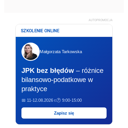
AUTOPROMOCJA
SZKOLENIE ONLINE
Małgorzata Tarkowska
JPK bez błędów
– różnice
bilansowo-podatkowe w
praktyce
📅 11-12.08.2026 r.
🕐 9:00-15:00
Zapisz się