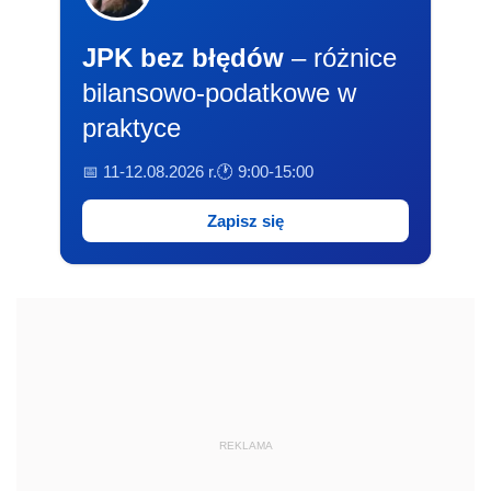
JPK bez błędów
– różnice
bilansowo-podatkowe w
praktyce
📅 11-12.08.2026 r.
🕐 9:00-15:00
Zapisz się
REKLAMA