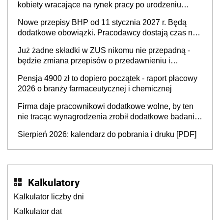
kobiety wracające na rynek pracy po urodzeniu
dzieci, osoby przewlekle chore i osoby
Nowe przepisy BHP od 11 stycznia 2027 r. Będą
neuroatypowe. Powstanie Fundusz na rzecz
dodatkowe obowiązki. Pracodawcy dostają czas na
Inkluzywności w Zatrudnianiu?
przygotowanie się do zmian
Już żadne składki w ZUS nikomu nie przepadną -
będzie zmiana przepisów o przedawnieniu i
niepodleganiu ubezpieczeniom społecznym
Pensja 4900 zł to dopiero początek - raport płacowy
2026 o branży farmaceutycznej i chemicznej
Firma daje pracownikowi dodatkowe wolne, by ten
nie tracąc wynagrodzenia zrobił dodatkowe badania.
Ten benefit się sprawdza
Sierpień 2026: kalendarz do pobrania i druku [PDF]
Kalkulatory
Kalkulator liczby dni
Kalkulator dat