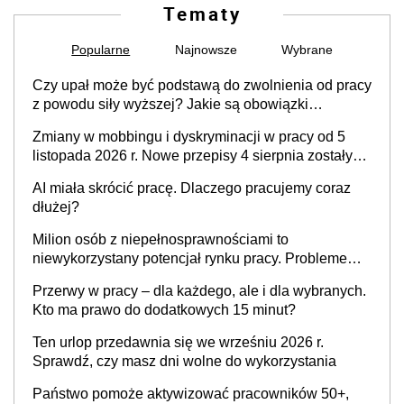
Tematy
Popularne
Najnowsze
Wybrane
Czy upał może być podstawą do zwolnienia od pracy
z powodu siły wyższej? Jakie są obowiązki
pracodawcy
Zmiany w mobbingu i dyskryminacji w pracy od 5
listopada 2026 r. Nowe przepisy 4 sierpnia zostały
ogłoszone w Dzienniku Ustaw
AI miała skrócić pracę. Dlaczego pracujemy coraz
dłużej?
Milion osób z niepełnosprawnościami to
niewykorzystany potencjał rynku pracy. Problemem
nie jest brak kandydatów, dofinansowań czy
Przerwy w pracy – dla każdego, ale i dla wybranych.
refundacji, ale bariery po stronie systemu i
Kto ma prawo do dodatkowych 15 minut?
świadomości pracodawców [WYWIAD]
Ten urlop przedawnia się we wrześniu 2026 r.
Sprawdź, czy masz dni wolne do wykorzystania
Państwo pomoże aktywizować pracowników 50+,