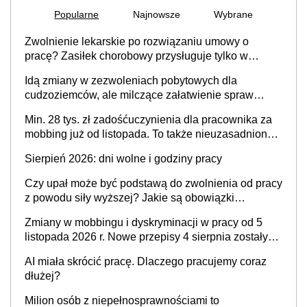
Popularne
Najnowsze
Wybrane
Zwolnienie lekarskie po rozwiązaniu umowy o
pracę? Zasiłek chorobowy przysługuje tylko w
przypadku zachorowania w ciągu 14 dni od ustania
Idą zmiany w zezwoleniach pobytowych dla
stosunku pracy
cudzoziemców, ale milczące załatwienie spraw
przewidziano tylko dla wybranych
Min. 28 tys. zł zadośćuczynienia dla pracownika za
mobbing już od listopada. To także nieuzasadniona
krytyka i izolowanie z zespołu
Sierpień 2026: dni wolne i godziny pracy
Czy upał może być podstawą do zwolnienia od pracy
z powodu siły wyższej? Jakie są obowiązki
pracodawcy
Zmiany w mobbingu i dyskryminacji w pracy od 5
listopada 2026 r. Nowe przepisy 4 sierpnia zostały
ogłoszone w Dzienniku Ustaw
AI miała skrócić pracę. Dlaczego pracujemy coraz
dłużej?
Milion osób z niepełnosprawnościami to