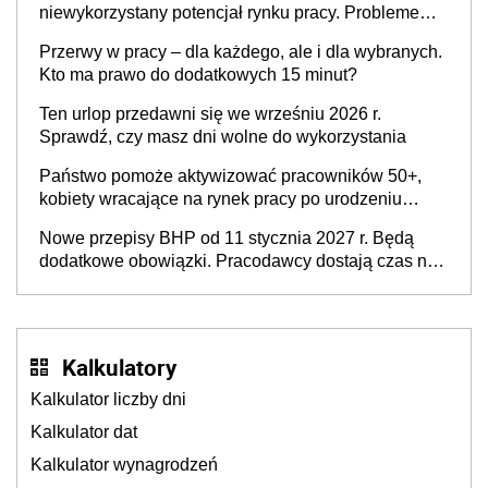
niewykorzystany potencjał rynku pracy. Problemem
nie jest brak kandydatów, dofinansowań czy
Przerwy w pracy – dla każdego, ale i dla wybranych.
refundacji, ale bariery po stronie systemu i
Kto ma prawo do dodatkowych 15 minut?
świadomości pracodawców [WYWIAD]
Ten urlop przedawni się we wrześniu 2026 r.
Sprawdź, czy masz dni wolne do wykorzystania
Państwo pomoże aktywizować pracowników 50+,
kobiety wracające na rynek pracy po urodzeniu
dzieci, osoby przewlekle chore i osoby
Nowe przepisy BHP od 11 stycznia 2027 r. Będą
neuroatypowe. Powstanie Fundusz na rzecz
dodatkowe obowiązki. Pracodawcy dostają czas na
Inkluzywności w Zatrudnianiu?
przygotowanie się do zmian
Kalkulatory
Kalkulator liczby dni
Kalkulator dat
Kalkulator wynagrodzeń