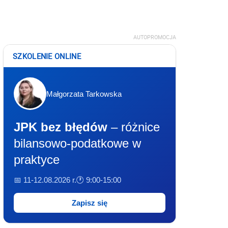
AUTOPROMOCJA
SZKOLENIE ONLINE
Małgorzata Tarkowska
JPK bez błędów
– różnice
bilansowo-podatkowe w
praktyce
📅 11-12.08.2026 r.
🕐 9:00-15:00
Zapisz się