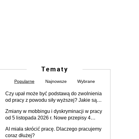
Tematy
Popularne
Najnowsze
Wybrane
Czy upał może być podstawą do zwolnienia
od pracy z powodu siły wyższej? Jakie są
obowiązki pracodawcy
Zmiany w mobbingu i dyskryminacji w pracy
od 5 listopada 2026 r. Nowe przepisy 4
sierpnia zostały ogłoszone w Dzienniku
AI miała skrócić pracę. Dlaczego pracujemy
Ustaw
coraz dłużej?