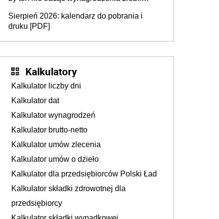
dodatkowe badania. Ten benefit się
Sierpień 2026: kalendarz do pobrania i
sprawdza
druku [PDF]
Kalkulatory
Kalkulator liczby dni
Kalkulator dat
Kalkulator wynagrodzeń
Kalkulator brutto-netto
Kalkulator umów zlecenia
Kalkulator umów o dzieło
Kalkulator dla przedsiębiorców Polski Ład
Kalkulator składki zdrowotnej dla
przedsiębiorcy
Kalkulator składki wypadkowej