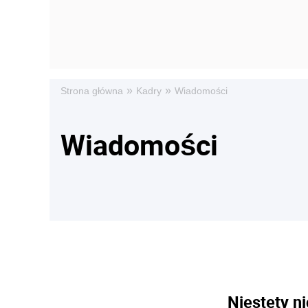
»
»
Strona główna
Kadry
Wiadomości
Wiadomości
Niestety ni